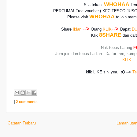
WHOHAA
Sila tekan:
Teru
PERCUMA! Free voucher
( KFC,TESCO,JUSCO
WHOHAA
Please visit
to join memb
-->
-->
Share
Iklan
Orang
KLIK
Dapat
DU
8SHARE
Klik
dan daf
Nak tebus barang
F
Jom join dan tebus hadiah.. Daftar free, kump
KLIK
klik LIKE sini yea.. tQ -->
Te
|
2 comments
Catatan Terbaru
Laman uta