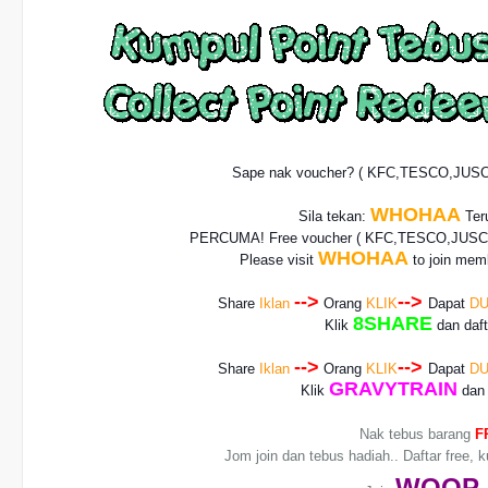
Sape nak voucher? ( KFC,TESCO,JUS
WHOHAA
Sila tekan:
Teru
PERCUMA! Free voucher
( KFC,TESCO,JUSCO
WHOHAA
Please visit
to join memb
-->
-->
Share
Iklan
Orang
KLIK
Dapat
DU
8SHARE
Klik
dan daf
-->
-->
Share
Iklan
Orang
KLIK
Dapat
DU
GRAVYTRAIN
Klik
dan 
Nak tebus barang
F
Jom join dan tebus hadiah.. Daftar free, 
WO
OP