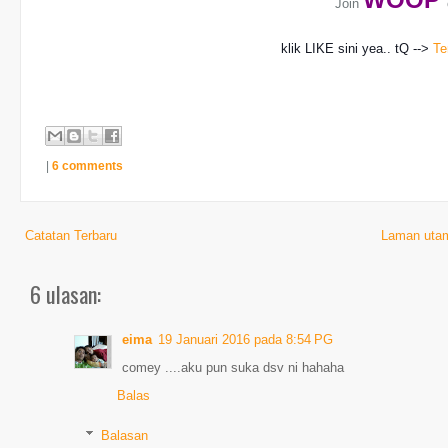
Join
klik LIKE sini yea.. tQ -->
Te
|
6 comments
Catatan Terbaru
Laman uta
6 ulasan:
eima
19 Januari 2016 pada 8:54 PG
comey ....aku pun suka dsv ni hahaha
Balas
Balasan