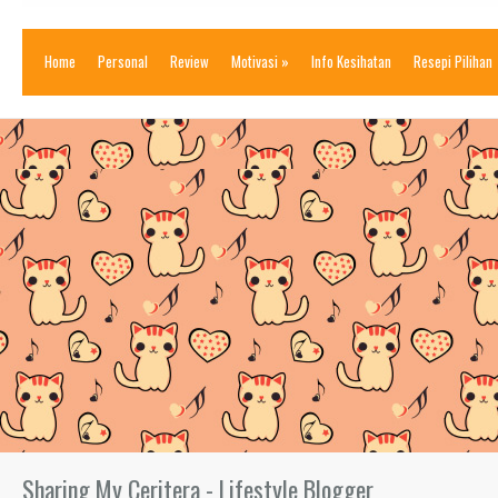
Home
Personal
Review
Motivasi
»
Info Kesihatan
Resepi Pilihan
Sharing My Ceritera - Lifestyle Blogger