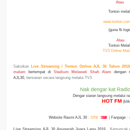
Atau
Tonton melal
www.tonton.co
(guna fb logi
Atau
Tonton Melal
TV3 Online Mal
Saksikan
Live Streaming / Tonton Online AJL 30 Tahun 20
malam
bertempat di
Stadium Melawati Shah Alam
dengan 
AJL30,
bersiaran secara langsung melalui TV3.
Nak dengar kat Radio
Dengar siaran langsung melalui
r
HOT FM
(klik
Website Rasmi AJL 30 :
SINI
|
Fanpage :
Live Streaming AJL 30 Anugerah Juara Lagu 2016
. Kemuncak A