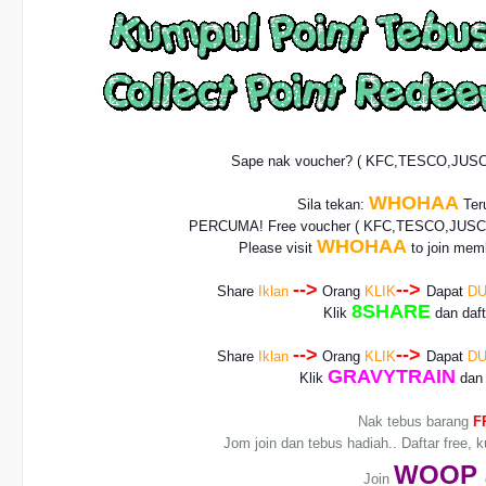
Sape nak voucher? ( KFC,TESCO,JUS
WHOHAA
Sila tekan:
Teru
PERCUMA! Free voucher
( KFC,TESCO,JUSCO
WHOHAA
Please visit
to join memb
-->
-->
Share
Iklan
Orang
KLIK
Dapat
DU
8SHARE
Klik
dan daf
-->
-->
Share
Iklan
Orang
KLIK
Dapat
DU
GRAVYTRAIN
Klik
dan 
Nak tebus barang
F
Jom join dan tebus hadiah.. Daftar free, 
WO
OP
Join