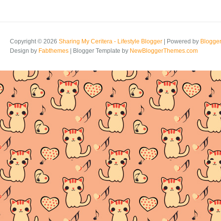
Copyright ©
2026
Sharing My Ceritera - Lifestyle Blogger
| Powered by
Blogge
Design by
Fabthemes
| Blogger Template by
NewBloggerThemes.com