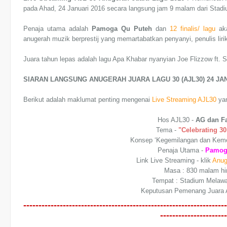
pada Ahad, 24 Januari 2016 secara langsung jam 9 malam dari Stad
Penaja utama adalah
Pamoga Qu Puteh
dan
12 finalis/ lagu
aka
anugerah muzik berprestij yang memartabatkan penyanyi, penulis liri
Juara tahun lepas adalah lagu Apa Khabar nyanyian Joe Flizzow ft.
SIARAN LANGSUNG ANUGERAH JUARA LAGU 30 (AJL30) 24 JAN
Berikut adalah maklumat penting mengenai
Live Streaming AJL30
ya
Hos AJL30 -
AG dan F
Tema -
"Celebrating 3
Konsep ‘Kegemilangan dan Keme
Penaja Utama -
Pamog
Link Live Streaming - klik
Anug
Masa : 830 malam hi
Tempat : Stadium Melawa
Keputusan Pemenang Juara 
-------------------------------------------------------------------
----------------------