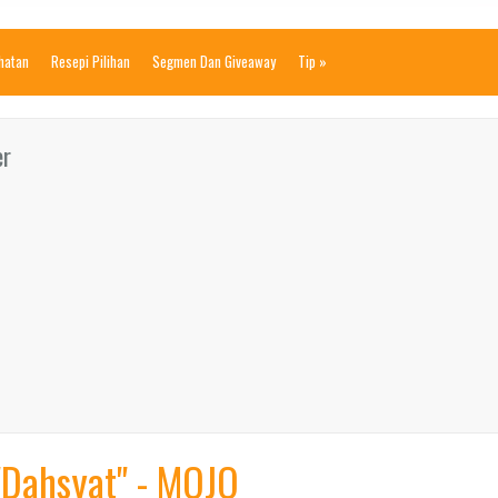
ihatan
Resepi Pilihan
Segmen Dan Giveaway
Tip
»
er
'Dahsyat'' - MOJO