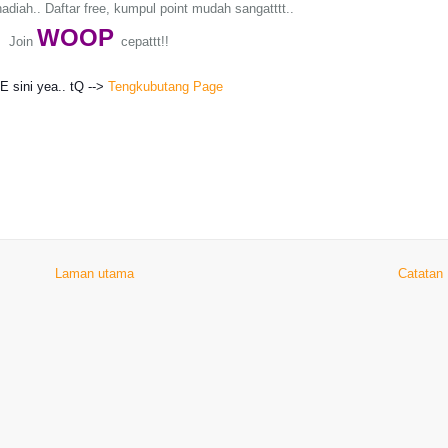
adiah.. Daftar free, kumpul point mudah sangatttt..
WO
OP
Join
cepattt!!
KE sini yea.. tQ -->
Tengkubutang Page
Laman utama
Catatan