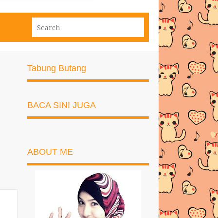
Tabung Butang
BACA SINI JUGA
ABOUT ME