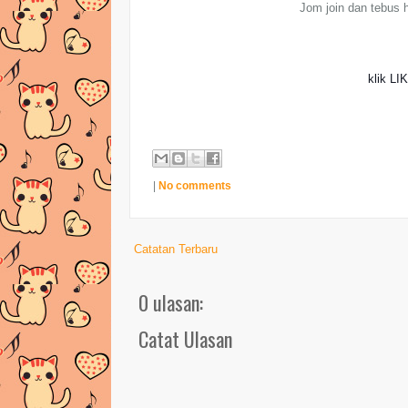
Jom join dan tebus h
klik LI
|
No comments
Catatan Terbaru
0 ulasan:
Catat Ulasan