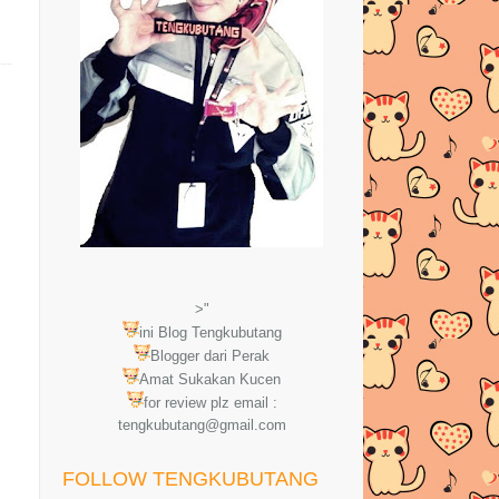
>"
ini Blog Tengkubutang
Blogger dari Perak
Amat Sukakan Kucen
for review plz email :
tengkubutang@gmail.com
FOLLOW TENGKUBUTANG