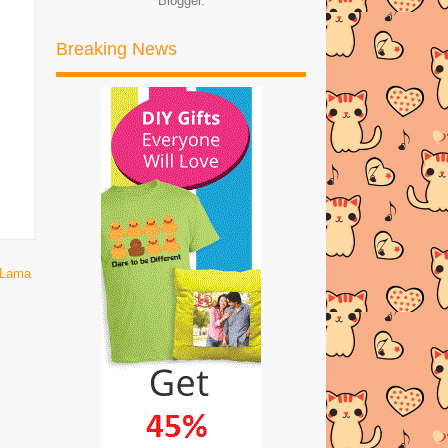
Blogger
.
MENCEGAH
Breaking News
ADIK DAH PERGI TINGGALKAN
KAMI | 28.1.2016 (KHAMIS)
SUSAH HATI
ISTERI RAMPING RAHSIA RUMAH
TANGGA BAHAGIA
SENARAI PEMENANG AJL 30 |
2016
SIARAN LANGSUNG AJL 30 |
 Lama
ANUGERAH JUARA LAGU 2016
Tips Berbual dengan Warga Emas
Bermasalah Pendengaran
Hadiah dari WOOP.MY
DINNER LAMB CHOP HOMEMADE
| 20.1.2016