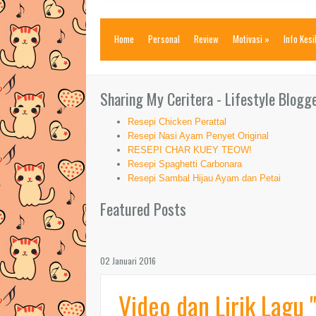
Home
Personal
Review
Motivasi
»
Info Kes
Sharing My Ceritera - Lifestyle Blogg
Resepi Chicken Perattal
Resepi Nasi Ayam Penyet Original
RESEPI CHAR KUEY TEOW!
Resepi Spaghetti Carbonara
Resepi Sambal Hijau Ayam dan Petai
Featured Posts
02 Januari 2016
Video dan Lirik Lagu '