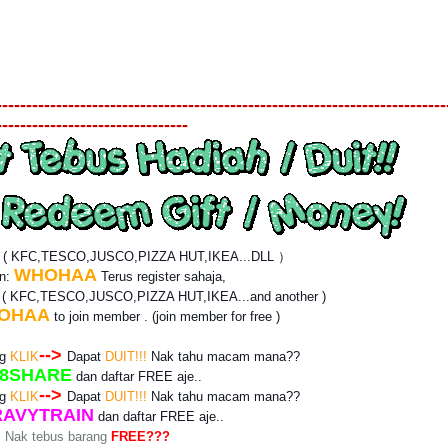
---------------------------------------------------------------------------
--------------------------------
? ( KFC,TESCO,JUSCO,PIZZA HUT,IKEA...DLL ）
WHOHAA
an:
Terus register sahaja,
r
( KFC,TESCO,JUSCO,PIZZA HUT,IKEA...and another )
OHAA
to join member . (join member for free )
-->
ng
KLIK
Dapat
DUIT!!!
Nak tahu macam mana??
8SHARE
dan daftar
FREE
aje..
-->
ng
KLIK
Dapat
DUIT!!!
Nak tahu macam mana??
AVYTRAIN
dan daftar
FREE
aje..
Nak tebus barang
FREE???