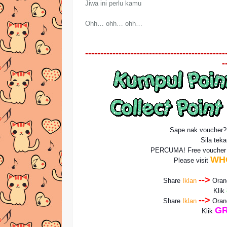
Jiwa ini perlu kamu
Ohh… ohh… ohh…
----------------------------------------------
-
Sape nak voucher
Sila tek
PERCUMA! Free vouche
WH
Please visit
-->
Share
Iklan
Ora
Klik
-->
Share
Iklan
Ora
GR
Klik