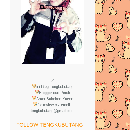
>"
ini Blog Tengkubutang
Blogger dari Perak
Amat Sukakan Kucen
for review plz email :
tengkubutang@gmail.com
FOLLOW TENGKUBUTANG