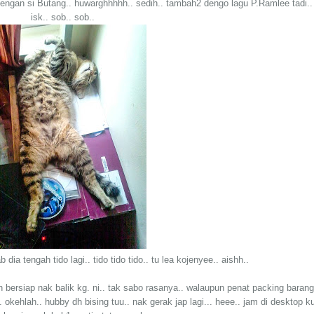
engan si Butang.. huwarghhhhh.. sedih.. tambah2 dengo lagu P.Ramlee tadi..
isk.. sob.. sob..
a tengah tido lagi.. tido tido tido.. tu lea kojenyee.. aishh..
 bersiap nak balik kg. ni.. tak sabo rasanya.. walaupun penat packing barang
okehlah.. hubby dh bising tuu.. nak gerak jap lagi... heee.. jam di desktop ku