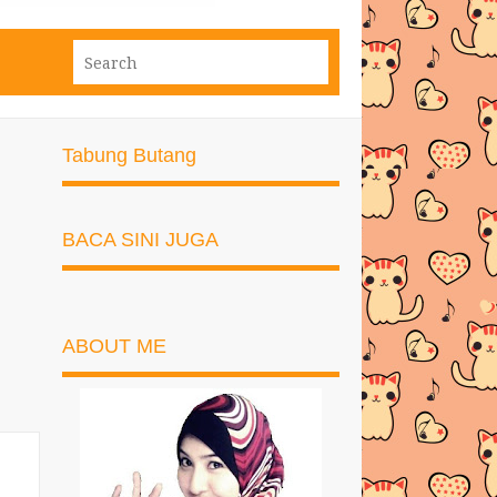
Tabung Butang
BACA SINI JUGA
ABOUT ME