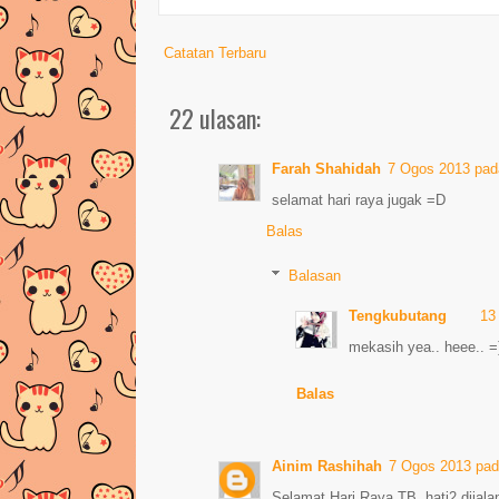
Catatan Terbaru
22 ulasan:
Farah Shahidah
7 Ogos 2013 pad
selamat hari raya jugak =D
Balas
Balasan
Tengkubutang
13
mekasih yea.. heee.. =
Balas
Ainim Rashihah
7 Ogos 2013 pad
Selamat Hari Raya TB..hati2 dijala