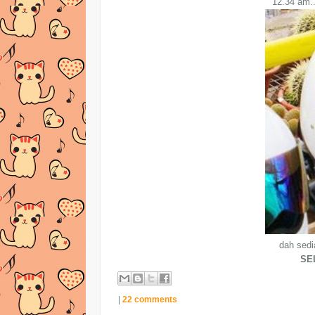
12.34 am..
dah sedi
SE
|
22 comments