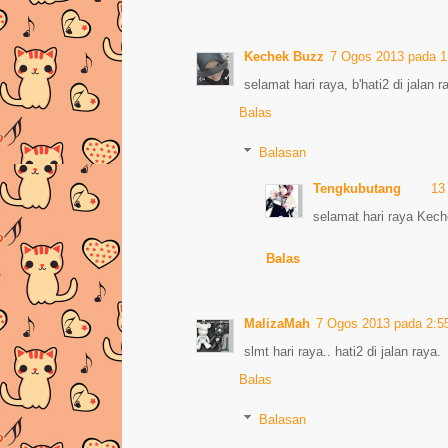
Kechek Buzz
7 Ogos 2013 pada 1
selamat hari raya, b'hati2 di jalan 
Balas
Balasan
Tengkubutang
13
selamat hari raya Kec
Balas
MalizaMah
7 Ogos 2013 pada 2:5
slmt hari raya.. hati2 di jalan raya.
Balas
Balasan