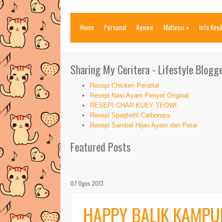
Home
Personal
Review
Motivasi
»
Info Kes
Sharing My Ceritera - Lifestyle Blogg
Resepi Chicken Perattal
Resepi Nasi Ayam Penyet Original
RESEPI CHAR KUEY TEOW!
Resepi Spaghetti Carbonara
Resepi Sambal Hijau Ayam dan Petai
Featured Posts
07 Ogos 2013
HAPPY BALIK KAMPU