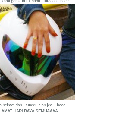
 kami gerak kul 1 nanti.. tataaaa.. heee...
a helmet dah.. tunggu siap jea... heee..
LAMAT HARI RAYA SEMUAAAA..