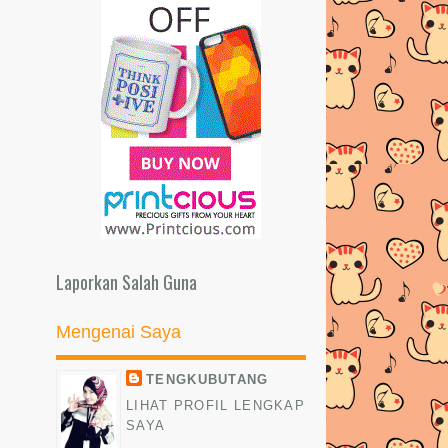
JOM MAIN KELIK2 NAK.. U KELIK
I.. I KELIK U? BOLE? =)
MENU IFTAR RAMADHAN YANG
LALU..
RESEPI NASI AYAM SIMPLE TAPI
SEDAP!
NASI LEMAK HOME MADE
MENGHARGAI SYILING KERANA
FIKIR TAKDE SEPOSEN TAKD...
Laporkan Salah Guna
ARKKKKK!! LAGI SEKALI!!!???
MISI MEMANDIKAN SI OYEN & SI
Mengenai Saya
BUTANG BERJAYA!!!
TENGKUBUTANG
AYAM PANGGANG ALA-ALA
LIHAT PROFIL LENGKAP
KENNY ROGERS
SAYA
KOMEN MISTERI DI KOTAK