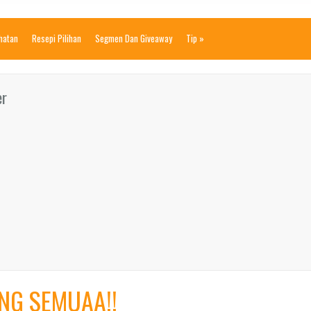
ihatan
Resepi Pilihan
Segmen Dan Giveaway
Tip
»
er
NG SEMUAA!!