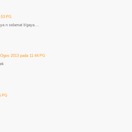
:53 PG
raya n selamat b'gaya....
 Ogos 2013 pada 11:44 PG
hek
5 PG