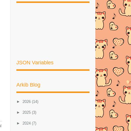
JSON Variables
Arkib Blog
►
2026
(14)
►
2025
(3)
..
►
2024
(7)
l