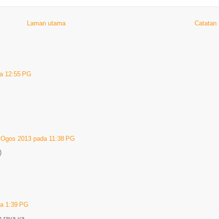
Laman utama
Catatan
a 12:55 PG
 Ogos 2013 pada 11:38 PG
)
a 1:39 PG
n raya ya