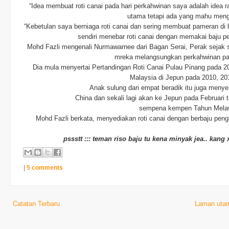
“Idea membuat roti canai pada hari perkahwinan saya adalah idea 
utama tetapi ada yang mahu meng
“Kebetulan saya berniaga roti canai dan sering membuat pameran d
sendiri menebar roti canai dengan memakai baju p
Mohd Fazli mengenali Nurmawarnee dari Bagan Serai, Perak sejak s
mreka melangsungkan perkahwinan pad
Dia mula menyertai Pertandingan Roti Canai Pulau Pinang pada
Malaysia di Jepun pada 2010, 201
Anak sulung dari empat beradik itu juga menye
China dan sekali lagi akan ke Jepun pada Februari
sempena kempen Tahun Melaw
Mohd Fazli berkata, menyediakan roti canai dengan berbaju peng
pssstt ::: teman riso baju tu kena minyak jea.. kang
|
5 comments
Catatan Terbaru
Laman uta