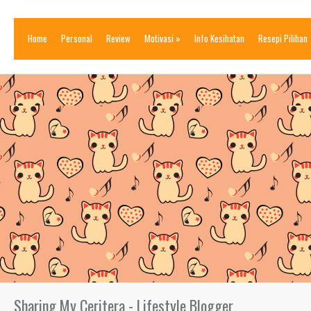
Home
Personal
Review
Motivasi
»
Info Kesihatan
Resepi Pilihan
Sharing My Ceritera - Lifestyle Blogger