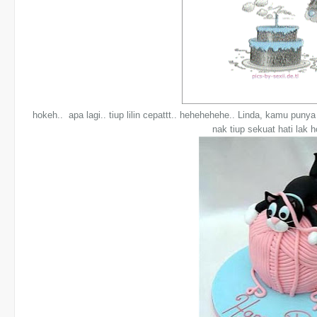
hokeh.. apa lagi.. tiup lilin cepattt.. hehehehehe.. Linda, kamu punya 
nak tiup sekuat hati lak 