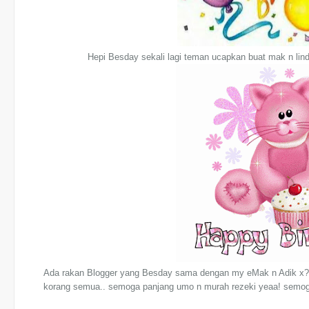
Hepi Besday sekali lagi teman ucapkan buat mak n li
Ada rakan Blogger yang Besday sama dengan my eMak n Adik x? 
korang semua.. semoga panjang umo n murah rezeki yeaa! semoga s