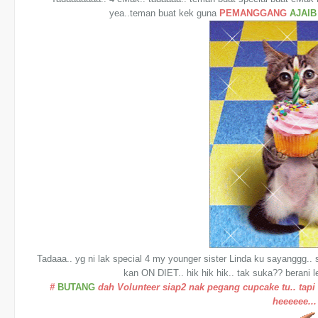
yea..teman buat kek guna
PEMANGGANG
AJAIB
Tadaaa.. yg ni lak special 4 my younger sister Linda ku sayanggg..
kan ON DIET.. hik hik hik.. tak suka?? berani 
#
BUTANG
dah Volunteer siap2 nak pegang cupcake tu.. tapi 
heeeeee...