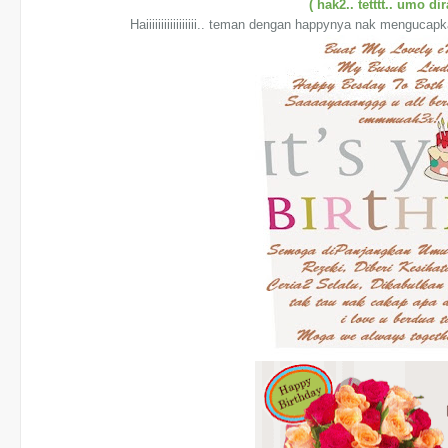
( hak2.. tetttt.. umo di
Haiiiiiiiiiiiiiiiii.. teman dengan happynya nak menguca