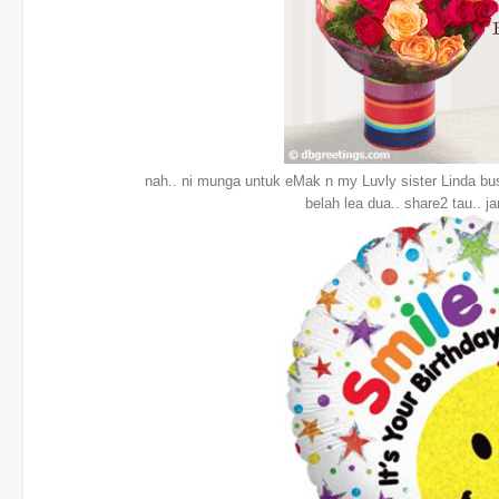
nah.. ni munga untuk eMak n my Luvly sister Linda bus
belah lea dua.. share2 tau.. j