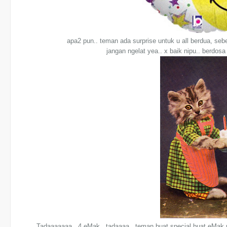
apa2 pun.. teman ada surprise untuk u all berdua, se
jangan ngelat yea.. x baik nipu.. berdosa
Tadaaaaaaa.. 4 eMak.. tadaaaa.. teman buat special buat eMak n