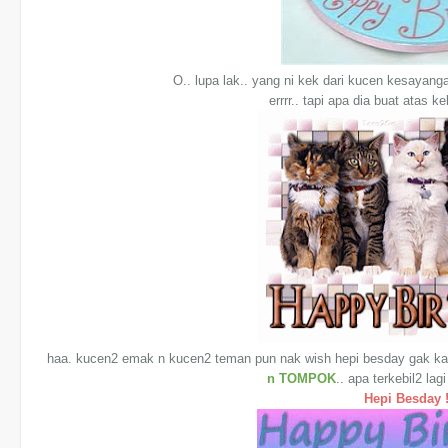
O.. lupa lak.. yang ni kek dari kucen kesayan
errrr.. tapi apa dia buat atas k
haa. kucen2 emak n kucen2 teman pun nak wish hepi besday gak ka
n TOMPOK
.. apa terkebil2 lag
Hepi Besday !