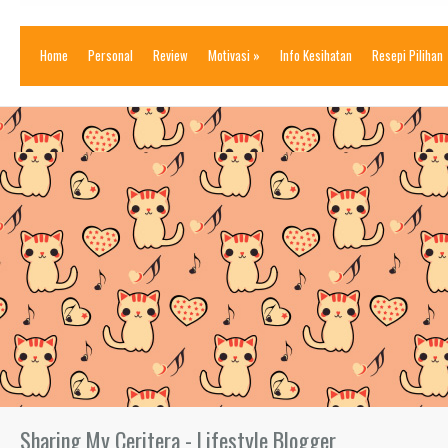
Home
Personal
Review
Motivasi
»
Info Kesihatan
Resepi Pilihan
Sharing My Ceritera - Lifestyle Blogger