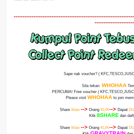
-------------------------------------------------------------------
----------------------
Sape nak voucher? ( KFC,TESCO,JUS
WHOHAA
Sila tekan:
Teru
PERCUMA! Free voucher
( KFC,TESCO,JUSCO
WHOHAA
Please visit
to join memb
-->
-->
Share
Iklan
Orang
KLIK
Dapat
DU
8SHARE
Klik
dan daf
-->
-->
Share
Iklan
Orang
KLIK
Dapat
DU
GRAVYTRAIN
Klik
dan 