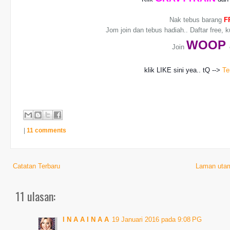
Nak tebus barang
F
Jom join dan tebus hadiah.. Daftar free, 
WO
OP
Join
klik LIKE sini yea.. tQ -->
Te
|
11 comments
Catatan Terbaru
Laman uta
11 ulasan:
I N A A I N A A
19 Januari 2016 pada 9:08 PG