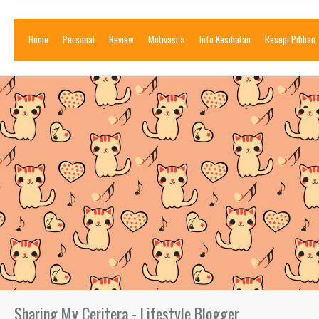
Home
Personal
Review
Motivasi
»
Info Kesihatan
Resepi Pilihan
Sharing My Ceritera - Lifestyle Blogger