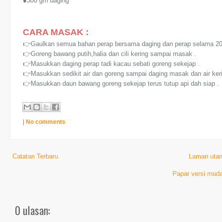
●300 gm daging
CARA MASAK :
👉Gaulkan semua bahan perap bersama daging dan perap selama 20
👉Goreng bawang putih,halia dan cili kering sampai masak .
👉Masukkan daging perap tadi kacau sebati goreng sekejap .
👉Masukkan sedikit air dan goreng sampai daging masak dan air keri
👉Masukkan daun bawang goreng sekejap terus tutup api dah siap .
|
No comments
Catatan Terbaru
Laman uta
Papar versi muda
0 ulasan: