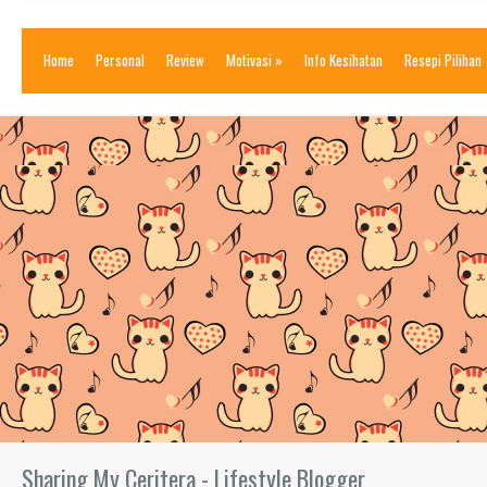
Home
Personal
Review
Motivasi
»
Info Kesihatan
Resepi Pilihan
Sharing My Ceritera - Lifestyle Blogger