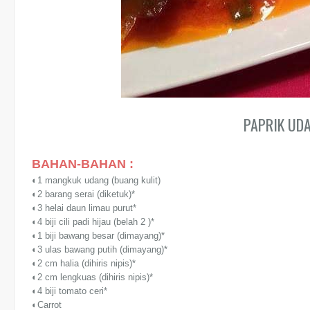
PAPRIK UD
BAHAN-BAHAN :
◐1 mangkuk udang (buang kulit)
◐2 barang serai (diketuk)*
◐3 helai daun limau purut*
◐4 biji cili padi hijau (belah 2 )*
◐1 biji bawang besar (dimayang)*
◐3 ulas bawang putih (dimayang)*
◐2 cm halia (dihiris nipis)*
◐2 cm lengkuas (dihiris nipis)*
◐4 biji tomato ceri*
◐Carrot