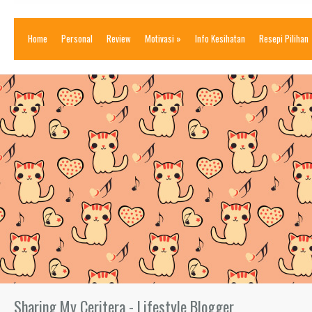
Home
Personal
Review
Motivasi
»
Info Kesihatan
Resepi Pilihan
Sharing My Ceritera - Lifestyle Blogger