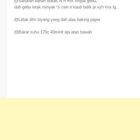
🎂Satukan bahan diatas ni n mix smpai gebu,
dah gebu letak minyak ½ cwn n kaub balik je xyh mix lg..
🎂Letak dlm loyang yang dah alas baking paper
🎂Bakar suhu 170c 40minit api atas bawah