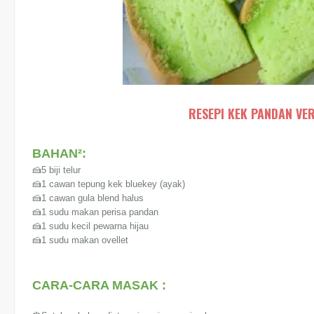
RESEPI KEK PANDAN VE
BAHAN²:
🍰5 biji telur
🍰1 cawan tepung kek bluekey (ayak)
🍰1 cawan gula blend halus
🍰1 sudu makan perisa pandan
🍰1 sudu kecil pewarna hijau
🍰1 sudu makan ovellet
CARA-CARA MASAK :