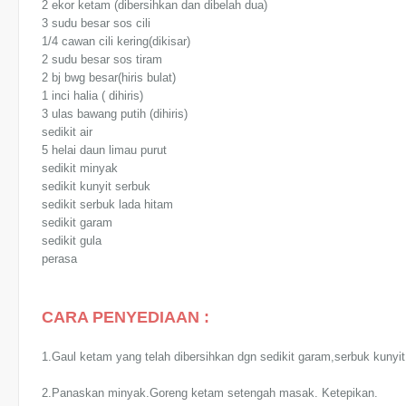
2 ekor ketam (dibersihkan dan dibelah dua)
3 sudu besar sos cili
1/4 cawan cili kering(dikisar)
2 sudu besar sos tiram
2 bj bwg besar(hiris bulat)
1 inci halia ( dihiris)
3 ulas bawang putih (dihiris)
sedikit air
5 helai daun limau purut
sedikit minyak
sedikit kunyit serbuk
sedikit serbuk lada hitam
sedikit garam
sedikit gula
perasa
CARA PENYEDIAAN :
1.Gaul ketam yang telah dibersihkan dgn sedikit garam,serbuk kunyit
2.Panaskan minyak.Goreng ketam setengah masak. Ketepikan.