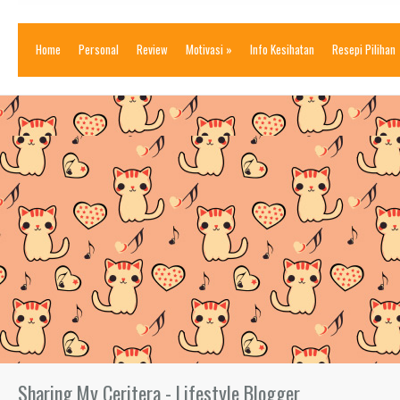
Home
Personal
Review
Motivasi
»
Info Kesihatan
Resepi Pilihan
Sharing My Ceritera - Lifestyle Blogger