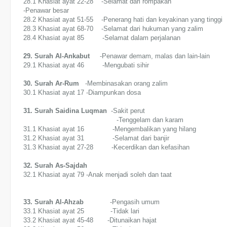
28.1 Khasiat ayat 22-28 -Selamat dari rompakan
-Penawar besar
28.2 Khasiat ayat 51-55 -Penerang hati dan keyakinan yang tinggi
28.3 Khasiat ayat 68-70 -Selamat dari hukuman yang zalim
28.4 Khasiat ayat 85 -Selamat dalam perjalanan
29. Surah Al-Ankabut
-Penawar demam, malas dan lain-lain
29.1 Khasiat ayat 46 -Mengubati sihir
30. Surah Ar-Rum
-Membinasakan orang zalim
30.1 Khasiat ayat 17 -Diampunkan dosa
31. Surah Saidina Luqman
-Sakit perut
-Tenggelam dan karam
31.1 Khasiat ayat 16 -Mengembalikan yang hilang
31.2 Khasiat ayat 31 -Selamat dari banjir
31.3 Khasiat ayat 27-28 -Kecerdikan dan kefasihan
32. Surah As-Sajdah
32.1 Khasiat ayat 79 -Anak menjadi soleh dan taat
33. Surah Al-Ahzab
-Pengasih umum
33.1 Khasiat ayat 25 -Tidak lari
33.2 Khasiat ayat 45-48 -Ditunaikan hajat