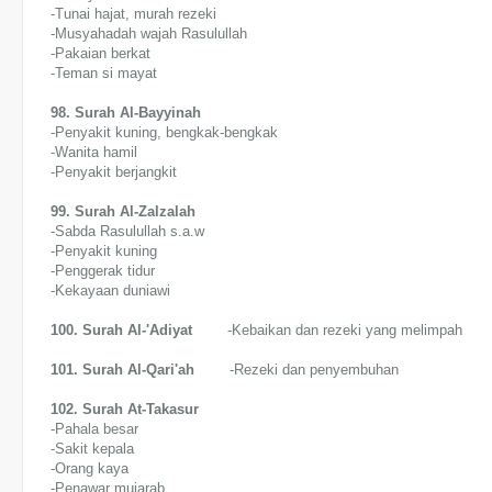
-Tunai hajat, murah rezeki
-Musyahadah wajah Rasulullah
-Pakaian berkat
-Teman si mayat
98. Surah Al-Bayyinah
-Penyakit kuning, bengkak-bengkak
-Wanita hamil
-Penyakit berjangkit
99. Surah Al-Zalzalah
-Sabda Rasulullah s.a.w
-Penyakit kuning
-Penggerak tidur
-Kekayaan duniawi
100. Surah Al-'Adiyat
-Kebaikan dan rezeki yang melimpah
101. Surah Al-Qari'ah
-Rezeki dan penyembuhan
102. Surah At-Takasur
-Pahala besar
-Sakit kepala
-Orang kaya
-Penawar mujarab