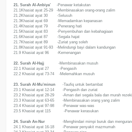
21. Surah Al-Anbiya'
-Penawar ketakutan
21.1Khasiat ayat 25-29 -Membinasakan orang-orang zalim
21.2Khasiat ayat 30 -Selusuh
21.3Khasiat ayat 69 -Memadamkan kepanasan
21.4Khasiat ayat 79 -Penerang hati
21.5Khasiat ayat 83 -Penyembuhan dan kebahagiaan
21.6Khasiat ayat 87 -Segala hajat
21.7Khasiat ayat 89 -Zuriat yang soleh
21.8Khasiat ayat 91-93 -Melindungi bayi dalam kandungan
21.9 Khasiat ayat 96 -Kemenangan
22. Surah Al-Hajj
-Membinasakan musuh
22.1 Khasiat ayat 27 -Pengasih
22.2 Khasiat ayat 73-74 -Melemahkan musuh
23. Surah Al-Mu'minun
-Taufiq untuk bertambat
23.1 Khasiat ayat 12-14 -Pengasih dan zuriat
23.2 Khasiat ayat 28-29 -Aman dari segala bala dan murah rezek
23.3 Khasiat ayat 63-65 -Membinasakan orang yang zalim
23.4 Khasiat ayat 97-98 -Penawar was-was
23.5 Khasiat ayat 115 -Penawar kerasukan
24. Surah An-Nur
-Menghindari mimpi buruk dan mengurangk
24.1 Khasiat ayat 16-18 -Penawar penyakit mazmumah