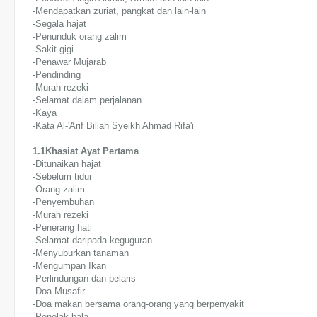
-Mendapatkan zuriat, pangkat dan lain-lain
-Segala hajat
-Penunduk orang zalim
-Sakit gigi
-Penawar Mujarab
-Pendinding
-Murah rezeki
-Selamat dalam perjalanan
-Kaya
-Kata Al-'Arif Billah Syeikh Ahmad Rifa'i
1.1Khasiat Ayat Pertama
-Ditunaikan hajat
-Sebelum tidur
-Orang zalim
-Penyembuhan
-Murah rezeki
-Penerang hati
-Selamat daripada keguguran
-Menyuburkan tanaman
-Mengumpan Ikan
-Perlindungan dan pelaris
-Doa Musafir
-Doa makan bersama orang-orang yang berpenyakit
-Penolak bala