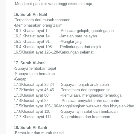
-Mendapat pangkat yang tinggi disisi raja-raja
16. Surah An-Nahl
-Terpelihara dari musuh tanaman
-Membinasakan orang zalim
16.1 Khasiat ayat 1 -Penawar gelojoh, gopoh-gapah
16.2 Khasiat ayat 14 -Amalan para nelayan
16.3 Khasiat ayat 91 -Mungkir janji
16.4 Khasiat ayat 108 -Perlindungan dari diejek
16.5Khasiat ayat 126-128-Kandungan selamat
17. Surah Al-Isra'
-Supaya tembakan tepat
-Supaya fasih bercakap
-Gagap
17.1Khasiat ayat 23-24 -Supaya menjadi anak soleh
17.2Khasiat ayat 45-46 -Terpelihara dari gangguan jin
17.3Khasiat ayat 80 -Kemuliaan, menghadapi temuduga
17.4Khasiat ayat 82 -Penawar penyakit zahir dan batin
17.5Khasiat ayat 105-106-Menghilangkan was-was dan khayalan-khay
17.6Khasiat ayat 110 -Supaya rajin solat dan beribadah
17.7 Khasiat ayat 111 -Kegembiraan dan keamanan
18. Surah Al-Kahfi
-Bersyukur dan murah rezeki