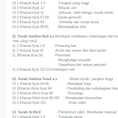
10.1 Khasiat Ayat 1-3 -Pangkat yang tinggi
10.2 Khasiat Ayat 12 -Minyak urut
10.3 Khasiat Ayat 31 -Selusuh, sakit telinga, murah rezeki
10.4 Khasiat Ayat 57-58 -Darah gemuruh
10.5 Khasiat Ayat 64 -Terhindar dari mimpi buruk
10.6 Khasiat Ayat 80-81 -Membatalkan sihir
11. Surah Saidina Hud a.s
-Mendapat kehebatan, ketenangan dan k
-Hati yang cekal
11.1 Khasiat Ayat 1-4 -Penerang hati
11.2 Khasiat Ayat 41 -Aman dari karam dan ribut taufan
11.3Khasiat Ayat 56 -Penunduk
-Menghadapi masalah
-Terpelihara dari wabak penyakit
11.4 Khasiat Ayat 112-113-Ketetapan hati
12. Surah Saidina Yusuf a.s
- Murah rezeki, pangkat tinggi
12.1 Khasiat Ayat 54-56 - Mendapat kerja
12.2Khasiat Akhir Ayat 64 - Pendinding dan kebahagiaan hid
12.3 Khasiat Akhir Ayat 68 - Temuduga
12.4 Khasiat Akhir Ayat 99-100 - Menghadapi kesusahan
12.5 Khasiat Ayat 101 - Anak soleh
13. Surah Ar-Ra'd
- Pemerintah zalim -Membubar maksiat
13.1 Khasiat Ayat 1-3 - Tumpuan ramai