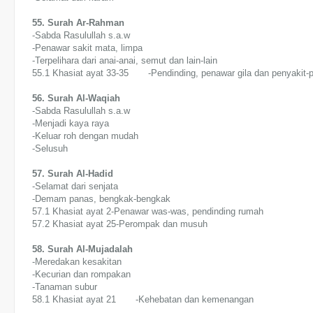
55. Surah Ar-Rahman
-Sabda Rasulullah s.a.w
-Penawar sakit mata, limpa
-Terpelihara dari anai-anai, semut dan lain-lain
55.1 Khasiat ayat 33-35 -Pendinding, penawar gila dan penyakit-
56. Surah Al-Waqiah
-Sabda Rasulullah s.a.w
-Menjadi kaya raya
-Keluar roh dengan mudah
-Selusuh
57. Surah Al-Hadid
-Selamat dari senjata
-Demam panas, bengkak-bengkak
57.1 Khasiat ayat 2-Penawar was-was, pendinding rumah
57.2 Khasiat ayat 25-Perompak dan musuh
58. Surah Al-Mujadalah
-Meredakan kesakitan
-Kecurian dan rompakan
-Tanaman subur
58.1 Khasiat ayat 21 -Kehebatan dan kemenangan