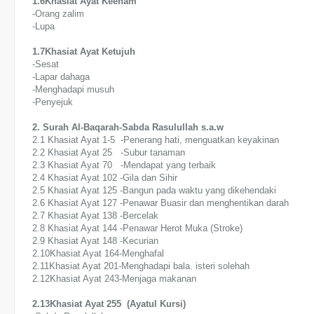
1.6Khasiat Ayat Keenam
-Orang zalim
-Lupa
1.7Khasiat Ayat Ketujuh
-Sesat
-Lapar dahaga
-Menghadapi musuh
-Penyejuk
2. Surah Al-Baqarah-Sabda Rasulullah s.a.w
2.1 Khasiat Ayat 1-5 -Penerang hati, menguatkan keyakinan
2.2 Khasiat Ayat 25 -Subur tanaman
2.3 Khasiat Ayat 70 -Mendapat yang terbaik
2.4 Khasiat Ayat 102 -Gila dan Sihir
2.5 Khasiat Ayat 125 -Bangun pada waktu yang dikehendaki
2.6 Khasiat Ayat 127 -Penawar Buasir dan menghentikan darah
2.7 Khasiat Ayat 138 -Bercelak
2.8 Khasiat Ayat 144 -Penawar Herot Muka (Stroke)
2.9 Khasiat Ayat 148 -Kecurian
2.10Khasiat Ayat 164-Menghafal
2.11Khasiat Ayat 201-Menghadapi bala. isteri solehah
2.12Khasiat Ayat 243-Menjaga makanan
2.13Khasiat Ayat 255 (Ayatul Kursi)