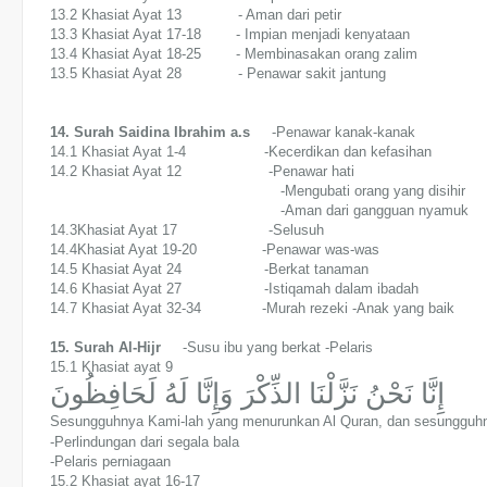
13.2 Khasiat Ayat 13 - Aman dari petir
13.3 Khasiat Ayat 17-18 - Impian menjadi kenyataan
13.4 Khasiat Ayat 18-25 - Membinasakan orang zalim
13.5 Khasiat Ayat 28 - Penawar sakit jantung
14. Surah Saidina Ibrahim a.s
-Penawar kanak-kanak
14.1 Khasiat Ayat 1-4 -Kecerdikan dan kefasihan
14.2 Khasiat Ayat 12 -Penawar hati
-Mengubati orang yang disihir
-Aman dari gangguan nyamuk
14.3Khasiat Ayat 17 -Selusuh
14.4Khasiat Ayat 19-20 -Penawar was-was
14.5 Khasiat Ayat 24 -Berkat tanaman
14.6 Khasiat Ayat 27 -Istiqamah dalam ibadah
14.7 Khasiat Ayat 32-34 -Murah rezeki -Anak yang baik
15. Surah Al-Hijr
-Susu ibu yang berkat -Pelaris
15.1 Khasiat ayat 9
إِنَّا نَحْنُ نَزَّلْنَا الذِّكْرَ وَإِنَّا لَهُ لَحَافِظُونَ
Sesungguhnya Kami-lah yang menurunkan Al Quran, dan sesungguhn
-Perlindungan dari segala bala
-Pelaris perniagaan
15.2 Khasiat ayat 16-17