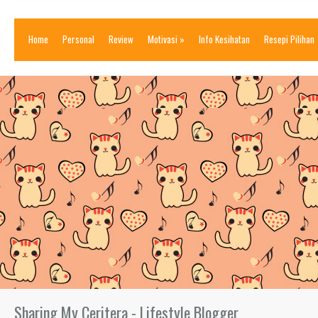
Home
Personal
Review
Motivasi
»
Info Kesihatan
Resepi Pilihan
Sharing My Ceritera - Lifestyle Blogger