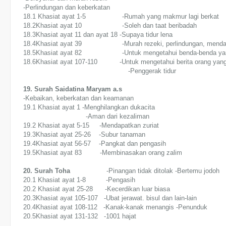
-Perlindungan dan keberkatan
18.1 Khasiat ayat 1-5 -Rumah yang makmur lagi berkat
18.2Khasiat ayat 10 -Soleh dan taat beribadah
18.3Khasiat ayat 11 dan ayat 18 -Supaya tidur lena
18.4Khasiat ayat 39 -Murah rezeki, perlindungan, mendapa
18.5Khasiat ayat 82 -Untuk mengetahui benda-benda yang
18.6Khasiat ayat 107-110 -Untuk mengetahui berita orang yang
-Penggerak tidur
19. Surah Saidatina Maryam a.s
-Kebaikan, keberkatan dan keamanan
19.1 Khasiat ayat 1
-Menghilangkan dukacita
-Aman dari kezaliman
19.2 Khasiat ayat 5-15 -Mendapatkan zuriat
19.3Khasiat ayat 25-26 -Subur tanaman
19.4Khasiat ayat 56-57 -Pangkat dan pengasih
19.5Khasiat ayat 83 -Membinasakan orang zalim
20. Surah Toha
-Pinangan tidak ditolak -Bertemu jodoh
20.1 Khasiat ayat 1-8 -Pengasih
20.2 Khasiat ayat 25-28 -Kecerdikan luar biasa
20.3Khasiat ayat 105-107 -Ubat jerawat. bisul dan lain-lain
20.4Khasiat ayat 108-112 -Kanak-kanak menangis -Penunduk
20.5Khasiat ayat 131-132 -1001 hajat