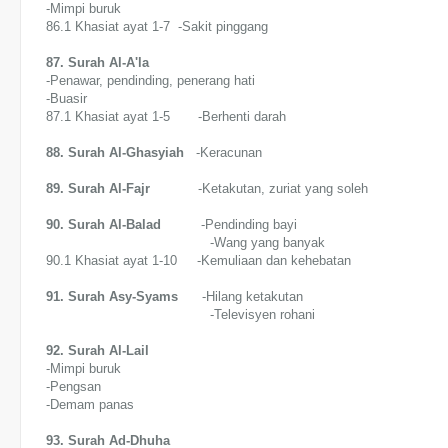
-Mimpi buruk
86.1 Khasiat ayat 1-7 -Sakit pinggang
87. Surah Al-A'la
-Penawar, pendinding, penerang hati
-Buasir
87.1 Khasiat ayat 1-5 -Berhenti darah
88. Surah Al-Ghasyiah
-Keracunan
89. Surah Al-Fajr
-Ketakutan, zuriat yang soleh
90. Surah Al-Balad
-Pendinding bayi
-Wang yang banyak
90.1 Khasiat ayat 1-10 -Kemuliaan dan kehebatan
91. Surah Asy-Syams
-Hilang ketakutan
-Televisyen rohani
92. Surah Al-Lail
-Mimpi buruk
-Pengsan
-Demam panas
93. Surah Ad-Dhuha