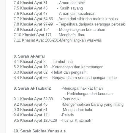
7.4 Khasiat Ayat 31 - Aman dari sihir
7.5 Khasiat Ayat 43 - Kasih sayang
7.6 Khasiat Ayat 47 - Aman dari kezaliman
7.7 Khasiat Ayat 54-56 - Aman dari sihir dan makhluk halus
7.8 Khasiat Ayat 97-99 - Terpelihara daripada serangga perosak
7.9 Khasiat Ayat 154 - Menghilangkan kemarahan
7.10 Khasiat Ayat 171 - Menghafal Ilmu
7.11 Khasiat Ayat 200-201-Menghilangkan was-was
8. Surah Al-Anfal
8.1 Khasiat Ayat 2 -Lembut hati
8.2 Khasiat Ayat 10 -Ketenangan dan kemenangan
8.3 Khasiat Ayat 62 -Hebat dan pengasih
8.4 Khasiat Ayat 66 -Berjaya dalam semua lapangan hidup
9. Surah At-Taubah2
-Mencapai hakikat Iman
-Perlindungan dari kecurian
9.1 Khasiat Ayat 32-33 -Penunduk
9.2 Khasiat Ayat 46 -Mengembalikan barang yang hilang
9.3 Khasiat Ayat 51 -Menghadapi bala
9.4 Khasiat Ayat 111 -Pelaris
9.5 Khasiat Ayat 128-129 -Husnul Khatimah
10. Surah Saidina Yunus a.s