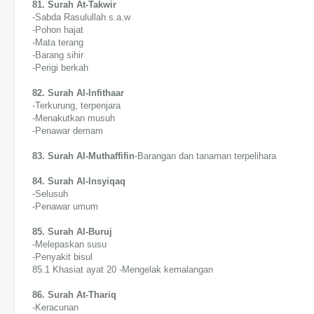
81. Surah At-Takwir
-Sabda Rasulullah s.a.w
-Pohon hajat
-Mata terang
-Barang sihir
-Perigi berkah
82. Surah Al-Infithaar
-Terkurung, terpenjara
-Menakutkan musuh
-Penawar demam
83. Surah Al-Muthaffifin
-Barangan dan tanaman terpelihara
84. Surah Al-Insyiqaq
-Selusuh
-Penawar umum
85. Surah Al-Buruj
-Melepaskan susu
-Penyakit bisul
85.1 Khasiat ayat 20 -Mengelak kemalangan
86. Surah At-Thariq
-Keracunan