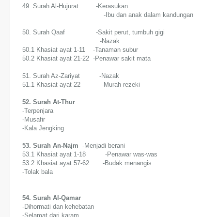
49. Surah Al-Hujurat -Kerasukan
-Ibu dan anak dalam kandungan
50. Surah Qaaf -Sakit perut, tumbuh gigi
-Nazak
50.1 Khasiat ayat 1-11 -Tanaman subur
50.2 Khasiat ayat 21-22 -Penawar sakit mata
51. Surah Az-Zariyat -Nazak
51.1 Khasiat ayat 22 -Murah rezeki
52. Surah At-Thur
-Terpenjara
-Musafir
-Kala Jengking
53. Surah An-Najm
-Menjadi berani
53.1 Khasiat ayat 1-18 -Penawar was-was
53.2 Khasiat ayat 57-62 -Budak menangis
-Tolak bala
54. Surah Al-Qamar
-Dihormati dan kehebatan
-Selamat dari karam