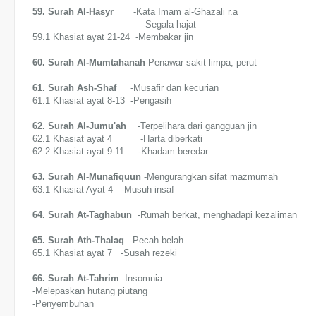
59. Surah Al-Hasyr
-Kata Imam al-Ghazali r.a
-Segala hajat
59.1 Khasiat ayat 21-24 -Membakar jin
60. Surah Al-Mumtahanah
-Penawar sakit limpa, perut
61. Surah Ash-Shaf
-Musafir dan kecurian
61.1 Khasiat ayat 8-13 -Pengasih
62. Surah Al-Jumu'ah
-Terpelihara dari gangguan jin
62.1 Khasiat ayat 4 -Harta diberkati
62.2 Khasiat ayat 9-11 -Khadam beredar
63. Surah Al-Munafiquun
-Mengurangkan sifat mazmumah
63.1 Khasiat Ayat 4 -Musuh insaf
64. Surah At-Taghabun
-Rumah berkat, menghadapi kezaliman
65. Surah Ath-Thalaq
-Pecah-belah
65.1 Khasiat ayat 7 -Susah rezeki
66. Surah At-Tahrim
-Insomnia
-Melepaskan hutang piutang
-Penyembuhan