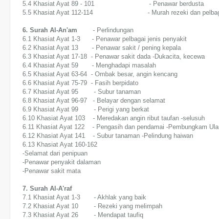
5.4 Khasiat Ayat 89 - 101 - Penawar berdusta
5.5 Khasiat Ayat 112-114 - Murah rezeki dan pelbagai
6. Surah Al-An'am
- Perlindungan
6.1 Khasiat Ayat 1-3 - Penawar pelbagai jenis penyakit
6.2 Khasiat Ayat 13 - Penawar sakit / pening kepala
6.3 Khasiat Ayat 17-18 - Penawar sakit dada -Dukacita, kecewa
6.4 Khasiat Ayat 59 - Menghadapi masalah
6.5 Khasiat Ayat 63-64 - Ombak besar, angin kencang
6.6 Khasiat Ayat 75-79 - Fasih berpidato
6.7 Khasiat Ayat 95 - Subur tanaman
6.8 Khasiat Ayat 96-97 - Belayar dengan selamat
6.9 Khasiat Ayat 99 - Perigi yang berkat
6.10 Khasiat Ayat 103 - Meredakan angin ribut taufan -selusuh
6.11 Khasiat Ayat 122 - Pengasih dan pendamai -Pembungkam Ula
6.12 Khasiat Ayat 141 - Subur tanaman -Pelindung haiwan
6.13 Khasiat Ayat 160-162
-Selamat dari penipuan
-Penawar penyakit dalaman
-Penawar sakit mata
7. Surah Al-A'raf
7.1 Khasiat Ayat 1-3 - Akhlak yang baik
7.2 Khasiat Ayat 10 - Rezeki yang melimpah
7.3 Khasiat Ayat 26 - Mendapat taufiq