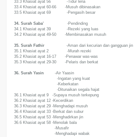
33.3 Khasiat ayat 56 -Tidur lena
33.4 Khasiat ayat 60-66 -Musuh dibinasakan
33.5 Khasiat ayat 69 -Pengasih besar
34. Surah Saba'
-Pendinding
34.1 Khasiat ayat 39 -Rezeki yang luas
34.2 Khasiat ayat 49-50 -Membinasakan musuh
35. Surah Fathir
-Aman dari kecurian dan gangguan jin
35.1 Khasiat ayat 2 -Murah rezeki
35.2 Khasiat ayat 16-17 -Penawar was-was
35.3 Khasiat ayat 29-30 -Pelaris dan berkat
36. Surah Yasin
-Air Yaasin
-Ingatan yang kuat
-Keberkatan
-Ditunaikan segala hajat
36.1 Khasiat ayat 9 -Supaya musuh terkepung
36.2 Khasiat ayat 12 -Kecerdikan
36.3 Khasiat ayat 29 -Menghadapi musuh
36.4 Khasiat ayat 33 -Berkat dan subur
36.5 Khasiat ayat 53 -Menghadirkan jin
36.6 Khasiat ayat 58 -Menolak bala
-Musafir
-Menghadapi wabak