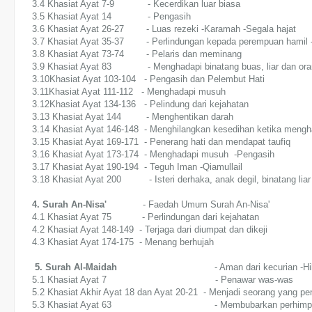
3.4 Khasiat Ayat 7-9 - Kecerdikan luar biasa
3.5 Khasiat Ayat 14 - Pengasih
3.6 Khasiat Ayat 26-27 - Luas rezeki -Karamah -Segala hajat
3.7 Khasiat Ayat 35-37 - Perlindungan kepada perempuan hamil -
3.8 Khasiat Ayat 73-74 - Pelaris dan meminang
3.9 Khasiat Ayat 83 - Menghadapi binatang buas, liar dan ora
3.10Khasiat Ayat 103-104 - Pengasih dan Pelembut Hati
3.11Khasiat Ayat 111-112 - Menghadapi musuh
3.12Khasiat Ayat 134-136 - Pelindung dari kejahatan
3.13 Khasiat Ayat 144 - Menghentikan darah
3.14 Khasiat Ayat 146-148 - Menghilangkan kesedihan ketika meng
3.15 Khasiat Ayat 169-171 - Penerang hati dan mendapat taufiq
3.16 Khasiat Ayat 173-174 - Menghadapi musuh -Pengasih
3.17 Khasiat Ayat 190-194 - Teguh Iman -Qiamullail
3.18 Khasiat Ayat 200 - Isteri derhaka, anak degil, binatang liar
4. Surah An-Nisa'
- Faedah Umum Surah An-Nisa'
4.1 Khasiat Ayat 75 - Perlindungan dari kejahatan
4.2 Khasiat Ayat 148-149 - Terjaga dari diumpat dan dikeji
4.3 Khasiat Ayat 174-175 - Menang berhujah
5. Surah Al-Maidah
- Aman dari kecurian -Hilang
5.1 Khasiat Ayat 7
- Penawar was-was
5.2 Khasiat Akhir Ayat 18 dan Ayat 20-21 - Menjadi seorang yang p
5.3 Khasiat Ayat 63 - Membubarkan perhimpuna