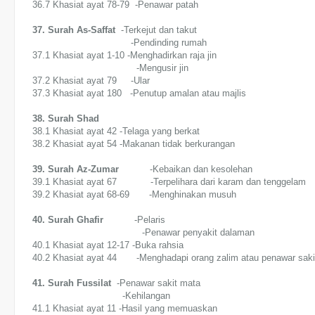
36.7 Khasiat ayat 78-79 -Penawar patah
37. Surah As-Saffat
-Terkejut dan takut
-Pendinding rumah
37.1 Khasiat ayat 1-10
-Menghadirkan raja jin
-Mengusir jin
37.2 Khasiat ayat 79 -Ular
37.3 Khasiat ayat 180 -Penutup amalan atau majlis
38. Surah Shad
38.1 Khasiat ayat 42 -Telaga yang berkat
38.2 Khasiat ayat 54 -Makanan tidak berkurangan
39. Surah Az-Zumar
-Kebaikan dan kesolehan
39.1 Khasiat ayat 67 -Terpelihara dari karam dan tenggelam
39.2 Khasiat ayat 68-69 -Menghinakan musuh
40. Surah Ghafir
-Pelaris
-Penawar penyakit dalaman
40.1 Khasiat ayat 12-17 -Buka rahsia
40.2 Khasiat ayat 44 -Menghadapi orang zalim atau penawar saki
41. Surah Fussilat
-Penawar sakit mata
-Kehilangan
41.1 Khasiat ayat 11 -Hasil yang memuaskan