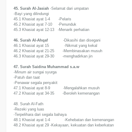
45. Surah Al-Jasiah
-Selamat dari umpatan
-Bayi yang dilindungi
45.1 Khasiat ayat 1-4 -Pelaris
45.2 Khasiat ayat 7-10 -Penunduk
45.3 Khasiat ayat 12-13 -Menarik perhatian
46. Surah Al-Ahqaf
-Dikasihi dan disegani
46.1 Khasiat ayat 15 -Nikmat yang kekal
46.2 Khasiat ayat 21-25 -Membinasakan musuh
46.3 Khasiat ayat 29-30 -menghadirkan jin
47. Surah Saidina Muhammad s.a.w
-Minum air sungai syurga
-Patuh dan taat
-Penawar segala penyakit
47.1 Khasiat ayat 8-9 -Mengalahkan musuh
47.2 Khasiat ayat 34-35 -Beroleh kemenangan
48. Surah Al-Fath
-Rezeki yang luas
-Terpelihara dari segala bahaya
48.1 Khasiat ayat 1-4 -Kehebatan dan kemenangan
48.2 Khasiat ayat 29 -Kekayaan, kekuatan dan keberkatan