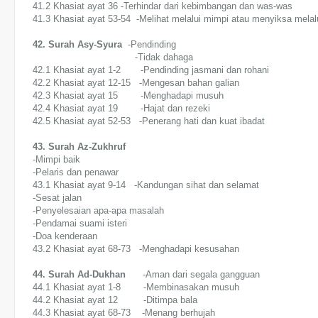
41.2 Khasiat ayat 36 -Terhindar dari kebimbangan dan was-was
41.3 Khasiat ayat 53-54 -Melihat melalui mimpi atau menyiksa melal
42. Surah Asy-Syura
-Pendinding
-Tidak dahaga
42.1 Khasiat ayat 1-2 -Pendinding jasmani dan rohani
42.2 Khasiat ayat 12-15 -Mengesan bahan galian
42.3 Khasiat ayat 15 -Menghadapi musuh
42.4 Khasiat ayat 19 -Hajat dan rezeki
42.5 Khasiat ayat 52-53 -Penerang hati dan kuat ibadat
43. Surah Az-Zukhruf
-Mimpi baik
-Pelaris dan penawar
43.1 Khasiat ayat 9-14 -Kandungan sihat dan selamat
-Sesat jalan
-Penyelesaian apa-apa masalah
-Pendamai suami isteri
-Doa kenderaan
43.2 Khasiat ayat 68-73 -Menghadapi kesusahan
44. Surah Ad-Dukhan
-Aman dari segala gangguan
44.1 Khasiat ayat 1-8 -Membinasakan musuh
44.2 Khasiat ayat 12 -Ditimpa bala
44.3 Khasiat ayat 68-73 -Menang berhujah