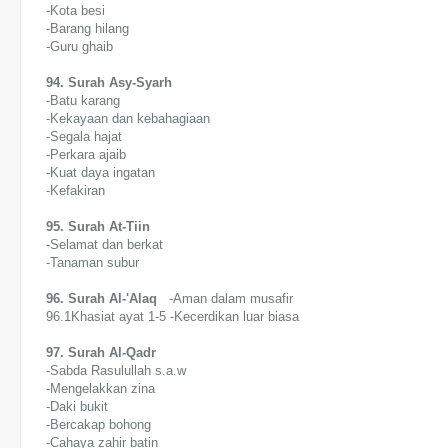
-Kota besi
-Barang hilang
-Guru ghaib
94. Surah Asy-Syarh
-Batu karang
-Kekayaan dan kebahagiaan
-Segala hajat
-Perkara ajaib
-Kuat daya ingatan
-Kefakiran
95. Surah At-Tiin
-Selamat dan berkat
-Tanaman subur
96. Surah Al-'Alaq
-Aman dalam musafir
96.1Khasiat ayat 1-5 -Kecerdikan luar biasa
97. Surah Al-Qadr
-Sabda Rasulullah s.a.w
-Mengelakkan zina
-Daki bukit
-Bercakap bohong
-Cahaya zahir batin