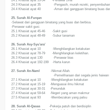
24.2 Khasiat ayat 33-34 -Penawar zina
24.3 Khasiat ayat 35 -Pengasih, murah rezeki, penyembuhan da
24.4 Khasiat ayat 40 -Aman dari gangguan binatang buas dan 
25. Surah Al-Furqan
-Selawat dari gangguan binatang yang buas dan berbisa.
-Penawar sakit gusi.
25.1 Khasiat ayat 45-46 -Sakit gusi
25.2 Khasiat ayat 48-49 -Subur tanaman
26. Surah Asy-Syu'ara'
26.1 Khasiat ayat 10 -Menghilangkan ketakutan
26.2 Khasiat ayat 78-79 -Menghilangkan keletihan.
26.3 Khasiat ayat 130 -Penawar bias
26.4 Khasiat ayat 192-199 -Harta karun
27. Surah An-Naml
-Nikmat Allah.
-Pemeliharaan dari segala jenis haiwan ber
27.1 Khasiat ayat 10 -Menghilangkan ketakutan
27.2 Khasiat ayat 15-19 -Menguasai ilmu hikmat
27.3 Khasiat ayat 30-31 -Penunduk
27.4 Khasiat ayat 59-64 -Negeri yang aman makmur
27.5 Khasiat ayat 93 -Membezakan yang palsu
28. Surah Al-Qasas
-Pekerja patuh dan berdisiplin