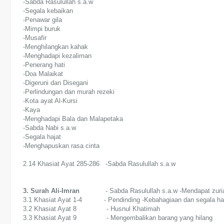
-Sabda Rasulullah s.a.w
-Segala kebaikan
-Penawar gila
-Mimpi buruk
-Musafir
-Menghilangkan kahak
-Menghadapi kezaliman
-Penerang hati
-Doa Malaikat
-Digeruni dan Disegani
-Perlindungan dan murah rezeki
-Kota ayat Al-Kursi
-Kaya
-Menghadapi Bala dan Malapetaka
-Sabda Nabi s.a.w
-Segala hajat
-Menghapuskan rasa cinta
2.14 Khasiat Ayat 285-286 -Sabda Rasulullah s.a.w
3. Surah Ali-Imran
- Sabda Rasulullah s.a.w -Mendapat zuri
3.1 Khasiat Ayat 1-4 - Pendinding -Kebahagiaan dan segala ha
3.2 Khasiat Ayat 8 - Husnul Khatimah
3.3 Khasiat Ayat 9 - Mengembalikan barang yang hilang