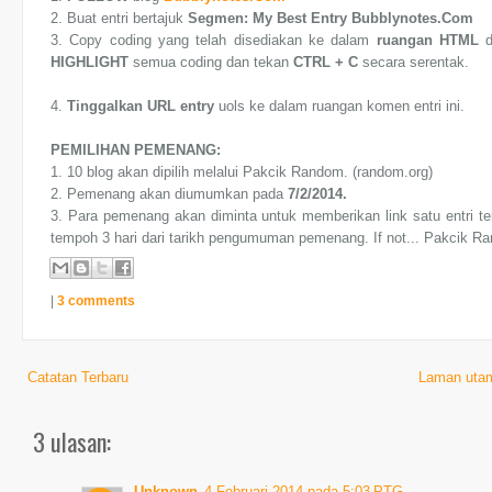
2. Buat entri bertajuk
Segmen: My Best Entry Bubblynotes.Com
3. Copy coding yang telah disediakan ke dalam
ruangan HTML
HIGHLIGHT
semua coding dan tekan
CTRL + C
secara serentak.
4.
Tinggalkan URL entry
uols ke dalam ruangan komen entri ini.
PEMILIHAN PEMENANG:
1. 10 blog akan dipilih melalui Pakcik Random. (random.org)
2. Pemenang akan diumumkan pada
7/2/2014.
3. Para pemenang akan diminta untuk memberikan link satu entri t
tempoh 3 hari dari tarikh pengumuman pemenang. If not... Pakcik Ran
|
3 comments
Catatan Terbaru
Laman uta
3 ulasan:
Unknown
4 Februari 2014 pada 5:03 PTG