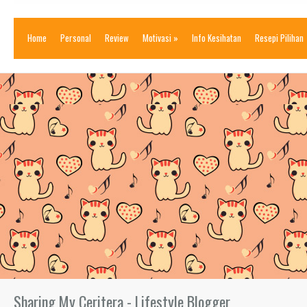
Home
Personal
Review
Motivasi
»
Info Kesihatan
Resepi Pilihan
Sharing My Ceritera - Lifestyle Blogger