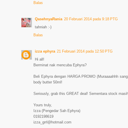
Balas
QasehnyaRania
20 Februari 2014 pada 9:18 PTG
tahniah :-)
Balas
izza ephyra
21 Februari 2014 pada 12:50 PTG
Hi all!
Berminat nak mencuba Ephyra?
Beli Ephyra dengan HARGA PROMO (Muraaaahhh sangat
body butter 50ml!
Seriously, grab this GREAT deal! Sementara stock masi
Yours truly,
Izza (Pengedar Sah Ephyra)
0192198619
izza_grrl@hotmail.com