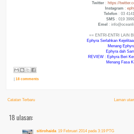
Twitter
:
https://twitter
Instagram
:
eph
Telefon
: 03 414
SMS
: 019 399
Emel
: info@oceanl
== ENTRI-ENTRI LAIN 
Ephyra Serlahkan Kejelita
Menang Ephyr
Ephyra dah Sam
REVIEW : Ephyra Beri Kes
Menang Fasa K
|
18 comments
Catatan Terbaru
Laman uta
18 ulasan:
sitirohaida
19 Februari 2014 pada 3:19 PTG