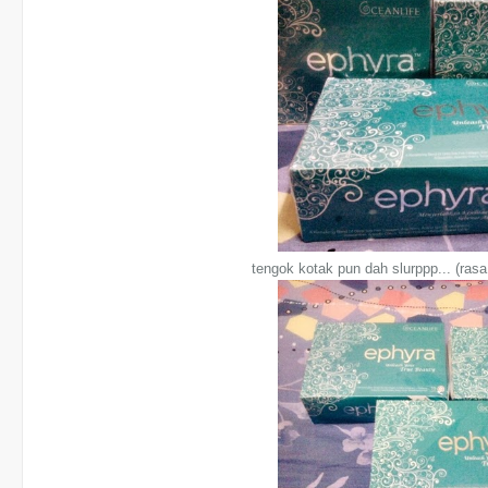
tengok kotak pun dah slurppp... (ras