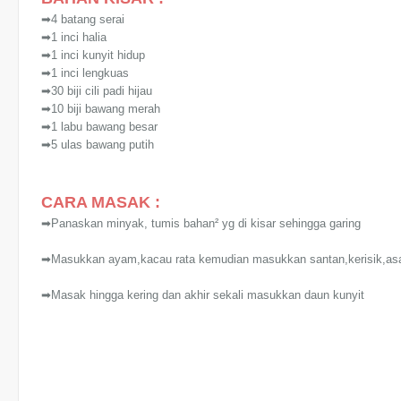
➡4 batang serai
➡1 inci halia
➡1 inci kunyit hidup
➡1 inci lengkuas
➡30 biji cili padi hijau
➡10 biji bawang merah
➡1 labu bawang besar
➡5 ulas bawang putih
CARA MASAK :
➡Panaskan minyak, tumis bahan² yg di kisar sehingga garing
➡Masukkan ayam,kacau rata kemudian masukkan santan,kerisik,asa
➡Masak hingga kering dan akhir sekali masukkan daun kunyit