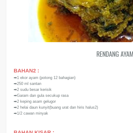
RENDANG AYAM
BAHAN2 :
➡1 ekor ayam (potong 12 bahagian)
➡250 ml santan
➡2 sudu besar kerisik
➡Garam dan gula secukup rasa
➡2 keping asam gelugor
➡2 helai daun kunyit(buang urat dan hiris halus2)
➡1/2 cawan minyak
BAHAN KISAR :