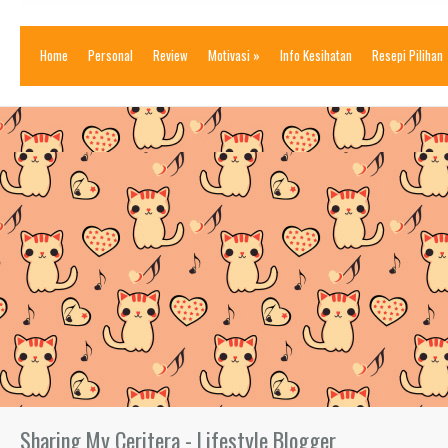
Home
Personal
Review
Motivasi
»
Info Kesihatan
Resepi Pilihan
Sharing My Ceritera - Lifestyle Blogger