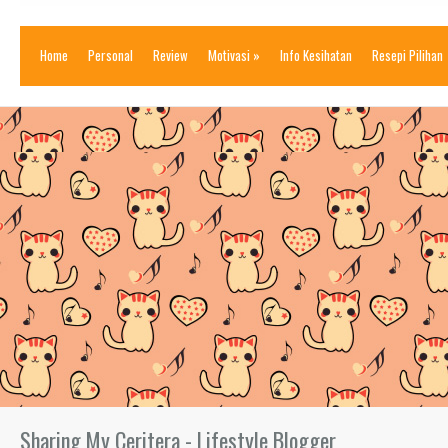
Home
Personal
Review
Motivasi
»
Info Kesihatan
Resepi Pilihan
Sharing My Ceritera - Lifestyle Blogger