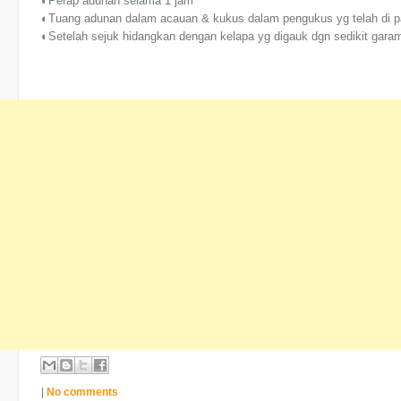
◐Perap adunan selama 1 jam
◐Tuang adunan dalam acauan & kukus dalam pengukus yg telah di p
◐Setelah sejuk hidangkan dengan kelapa yg digauk dgn sedikit gara
|
No comments