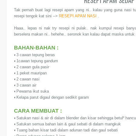
RESEPI APAM SEDAP
Tak pernah buat lagi resepi apam yang ni.. kalau yang guna nasi t
resepi tengok kat sini -->
RESEPI APAM NASI
.
Haaa.. lepas ni nak try resepi ni pulak.. nak kumpul resepi ba
berselera makan ni.. hehehe.. seronok kan kalau dapat maska untuk
BAHAN-BAHAN :
◐3 cawan tepung beras
◐1cawan tepung gandum
◐2 cawan gula pasir
◐1 peket mauripan
◐2 cawan nasi
◐3 cawan air
◐Pewarna ikut suka
◐Kelapa parut digaul dengan sedikit garam
CARA MEMBUAT :
◐Satukan nasi & air di dalam blender dan kisar sehingga betul² hancu
◐Satukan semua bahan lain & gaul sebati di dalam mangkuk
◐Tuang bahan kisar tadi dalam adunan tadi dan gaul sebati