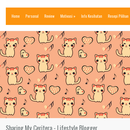
Home
Personal
Review
Motivasi
»
Info Kesihatan
Resepi Pilihan
Sharing My Ceritera - Lifestyle Blogger