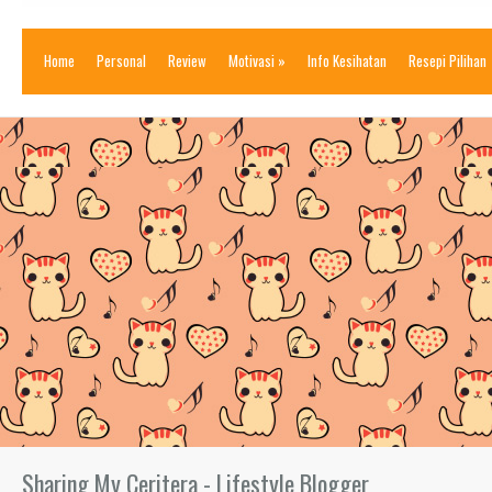
Home
Personal
Review
Motivasi
»
Info Kesihatan
Resepi Pilihan
Sharing My Ceritera - Lifestyle Blogger