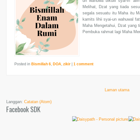
un wahuwa bikulli syai-in ‘
Melihat, Dzat yang tiada ses
segala sesuatu itu Maha itu Mah
kamits lihii syai-un wahuwal f
Maha Mengetahui, Dzat yang t
Pembuka rahmat lagi Maha Meng
Posted in
Bismillah 6
,
DOA
,
zikir
|
1 comment
Laman utama
Langgan:
Catatan (Atom)
Facebook SDK