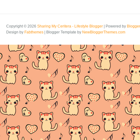
Copyright ©
2026
Sharing My Ceritera - Lifestyle Blogger
| Powered by
Blogge
Design by
Fabthemes
| Blogger Template by
NewBloggerThemes.com