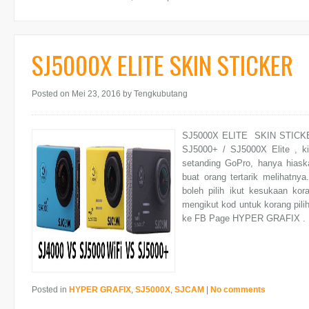
SJ5000X ELITE SKIN STICKER
Posted on Mei 23, 2016
by Tengkubutang
SJ5000X ELITE SKIN STICKER 
SJ5000+ / SJ5000X Elite , ki
setanding GoPro, hanya hias
buat orang tertarik melihatny
boleh pilih ikut kesukaan kor
mengikut kod untuk korang pili
ke FB Page HYPER GRAFIX . S
Posted in
HYPER GRAFIX
,
SJ5000X
,
SJCAM
|
No comments