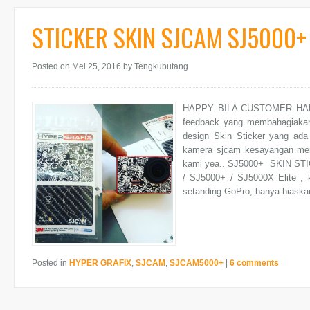
STICKER SKIN SJCAM SJ5000+
Posted on Mei 25, 2016
by Tengkubutang
HAPPY BILA CUSTOMER HAPPY |
feedback yang membahagiakan 
design Skin Sticker yang ad
kamera sjcam kesayangan mere
kami yea.. SJ5000+ SKIN STI
/ SJ5000+ / SJ5000X Elite , k
setanding GoPro, hanya hiaskan
Posted in
HYPER GRAFIX
,
SJCAM
,
SJCAM5000+
|
6 comments