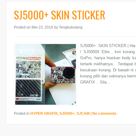
SJ5000+ SKIN STICKER
Posted on Mei 23, 2016
by Tengkubutang
SJ5000+ SKIN STICKER | Hai..
/ SJ5000X Elite , kini korang
GoPro, hanya hiaskan body k
tertarik melihatnya.. Terdapat 
kesukaan korang. Di bawah ni 
korang pilih dan sekiranya ber
GRAFIX . Sila...
Posted in
HYPER GRAFIX
,
SJ5000+
,
SJCAM
|
No comments