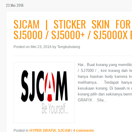
23 Mei 2016
SJCAM | STICKER SKIN FO
SJ5000 / SJ5000+ / SJ5000X E
Posted on Mei 23, 2016
by Tengkubutang
Hai.. Buat korang yang memili
/ SJ7000 / , kini korang dah 
hanya hiaskan body kamera ko
melihatnya.. Terdapat banya
kesukaan korang. Di bawah ni 
korang pilih dan sekiranya ber
GRAFIX . Sila...
Posted in
HYPER GRAFIX
,
SJCAM
|
4 comments