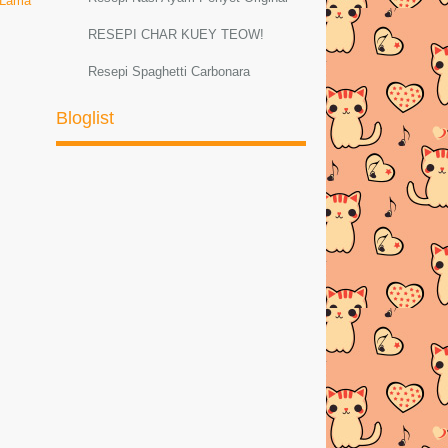
 Lama
RESEPI CHAR KUEY TEOW!
Resepi Spaghetti Carbonara
Resepi Sambal Hijau Ayam dan Petai
Bloglist
Resepi ayam masak lemak cili padi
RESEPI MEE GORENG
BASAHBahanMee kuning
1bungkus di...
AYAM PADPHEK (Masakan Thai
Original)
Resepi Ketam Masak Pedas Ala
ThaiBahan-bahan :--K...
PELBAGAI RESEPI SPAGHETTI
CARBONARA
Resepi Sotong Masak Ala Thai