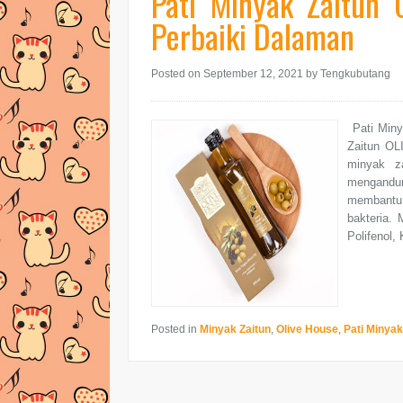
Pati Minyak Zaitun
Perbaiki Dalaman
Posted on September 12, 2021
by Tengkubutang
Pati Miny
Zaitun OL
minyak z
mengandun
membantu
bakteria. 
Polifenol,
Posted in
Minyak Zaitun
,
Olive House
,
Pati Minyak