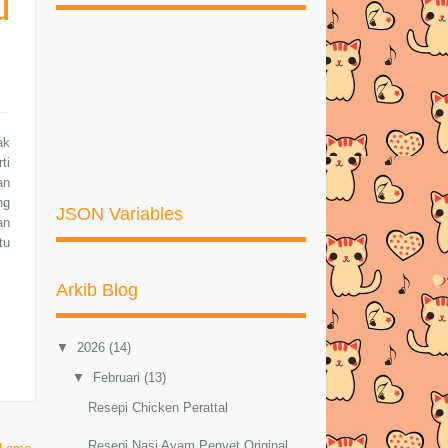
u
ak
ti
an
ng
JSON Variables
an
tu
Arkib Blog
▼
2026
(14)
▼
Februari
(13)
Resepi Chicken Perattal
Resepi Nasi Ayam Penyet Original