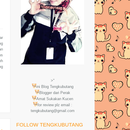
ar
ng
an
us
eh
ng
>"
ini Blog Tengkubutang
Blogger dari Perak
Amat Sukakan Kucen
for review plz email :
tengkubutang@gmail.com
FOLLOW TENGKUBUTANG