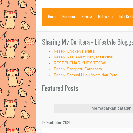
Home
Personal
Review
Motivasi
»
Info Kes
Sharing My Ceritera - Lifestyle Blogg
Resepi Chicken Perattal
Resepi Nasi Ayam Penyet Original
RESEPI CHAR KUEY TEOW!
Resepi Spaghetti Carbonara
Resepi Sambal Hijau Ayam dan Petai
Featured Posts
Memaparkan catatan 
12 September 2021