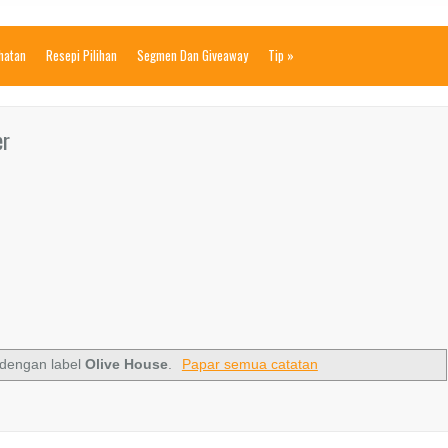
ihatan
Resepi Pilihan
Segmen Dan Giveaway
Tip
»
er
dengan label
Olive House
.
Papar semua catatan