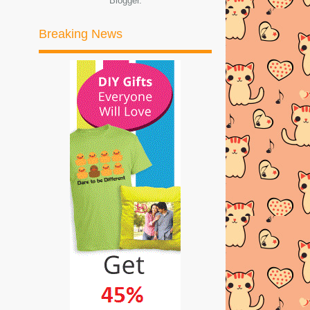
Blogger
.
►
2017
(245)
Breaking News
►
2016
(269)
►
2015
(327)
►
2014
(522)
►
2013
(481)
►
2012
(24)