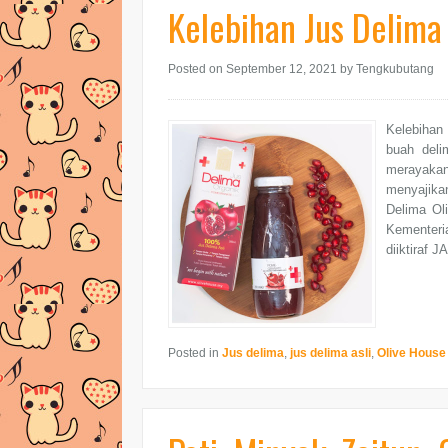
Kelebihan Jus Delima
Posted on September 12, 2021
by Tengkubutang
Kelebihan
buah deli
merayakan 
menyajikan
Delima Oli
Kementeri
diiktiraf J
Posted in
Jus delima
,
jus delima asli
,
Olive House