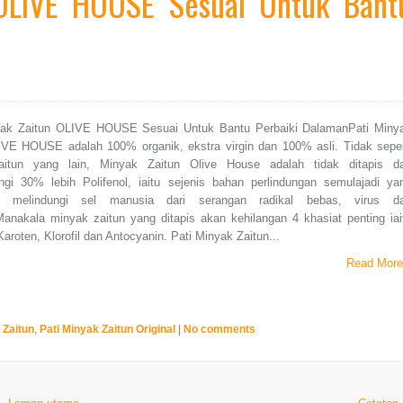
 OLIVE HOUSE Sesuai Untuk Bant
ak Zaitun OLIVE HOUSE Sesuai Untuk Bantu Perbaiki DalamanPati Miny
IVE HOUSE adalah 100% organik, ekstra virgin dan 100% asli. Tidak seper
aitun yang lain, Minyak Zaitun Olive House adalah tidak ditapis d
gi 30% lebih Polifenol, iaitu sejenis bahan perlindungan semulajadi ya
 melindungi sel manusia dari serangan radikal bebas, virus d
Manakala minyak zaitun yang ditapis akan kehilangan 4 khasiat penting iai
 Karoten, Klorofil dan Antocyanin. Pati Minyak Zaitun...
Read More
 Zaitun
,
Pati Minyak Zaitun Original
|
No comments