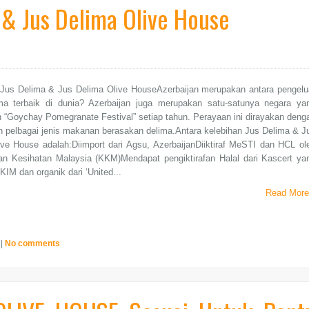
 & Jus Delima Olive House
 Jus Delima & Jus Delima Olive HouseAzerbaijan merupakan antara pengelu
ma terbaik di dunia? Azerbaijan juga merupakan satu-satunya negara ya
“Goychay Pomegranate Festival” setiap tahun. Perayaan ini dirayakan deng
 pelbagai jenis makanan berasakan delima.Antara kelebihan Jus Delima & J
ve House adalah:Diimport dari Agsu, AzerbaijanDiiktiraf MeSTI dan HCL ol
an Kesihatan Malaysia (KKM)Mendapat pengiktirafan Halal dari Kascert ya
AKIM dan organik dari ‘United...
Read More
|
No comments