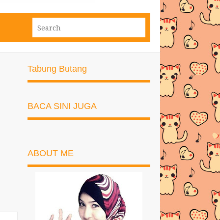
Tabung Butang
BACA SINI JUGA
ABOUT ME