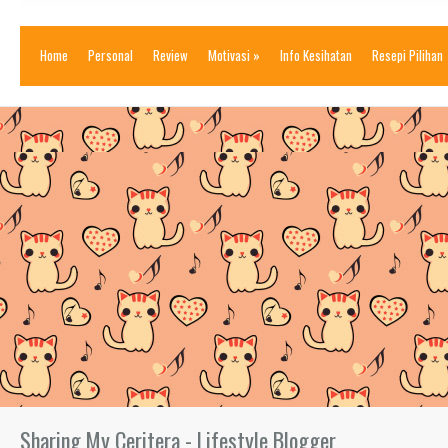
Home
Personal
Review
Motivasi
»
Info Kesihatan
Resepi Pilihan
Sharing My Ceritera - Lifestyle Blogger