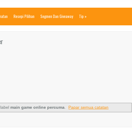
ihatan
Resepi Pilihan
Segmen Dan Giveaway
Tip
»
er
label
main game online percuma
.
Papar semua catatan