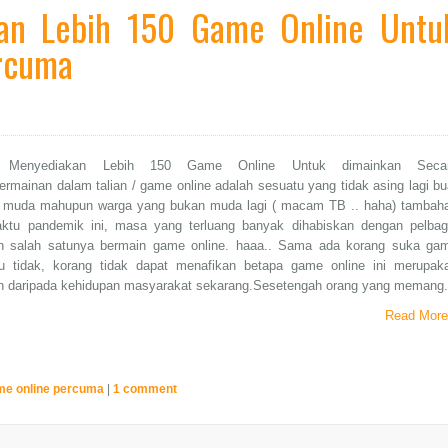
kan Lebih 150 Game Online Untu
rcuma
rg Menyediakan Lebih 150 Game Online Untuk dimainkan Seca
mainan dalam talian / game online adalah sesuatu yang tidak asing lagi bu
 muda mahupun warga yang bukan muda lagi ( macam TB .. haha) tambah
aktu pandemik ini, masa yang terluang banyak dihabiskan dengan pelbag
dan salah satunya bermain game online. haaa.. Sama ada korang suka ga
au tidak, korang tidak dapat menafikan betapa game online ini merupak
n daripada kehidupan masyarakat sekarang.Sesetengah orang yang memang.
Read More
me online percuma
|
1 comment