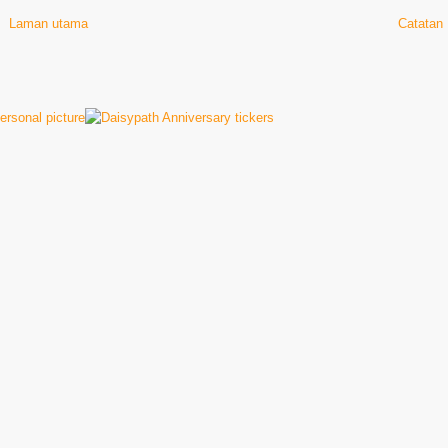
Laman utama
Catatan