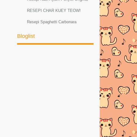
RESEPI CHAR KUEY TEOW!
Resepi Spaghetti Carbonara
Resepi Sambal Hijau Ayam dan Petai
Bloglist
Resepi ayam masak lemak cili padi
RESEPI MEE GORENG
BASAHBahanMee kuning
1bungkus di...
AYAM PADPHEK (Masakan Thai
Original)
Resepi Ketam Masak Pedas Ala
ThaiBahan-bahan :--K...
PELBAGAI RESEPI SPAGHETTI
CARBONARA
Resepi Sotong Masak Ala Thai