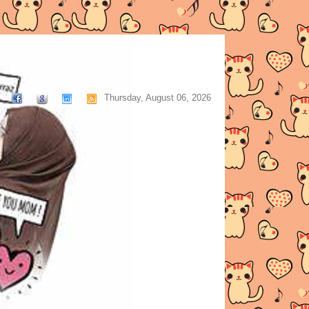
Thursday, August 06, 2026