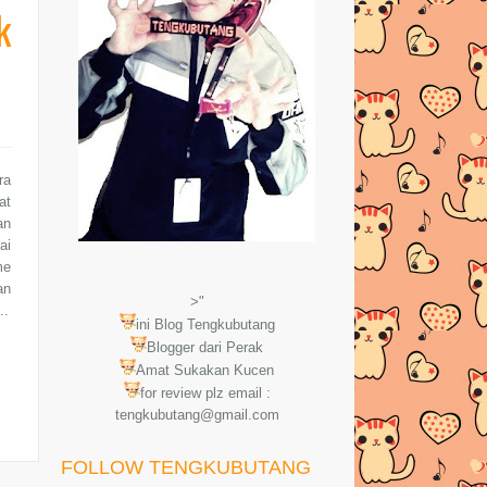
k
ra
at
an
ai
me
an
>"
..
ini Blog Tengkubutang
Blogger dari Perak
Amat Sukakan Kucen
for review plz email :
tengkubutang@gmail.com
FOLLOW TENGKUBUTANG