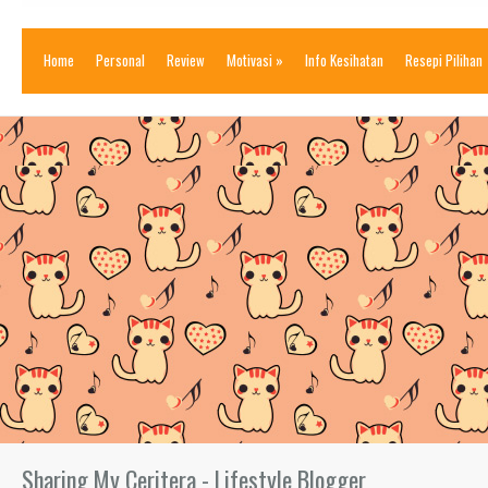
Home
Personal
Review
Motivasi
»
Info Kesihatan
Resepi Pilihan
Sharing My Ceritera - Lifestyle Blogger