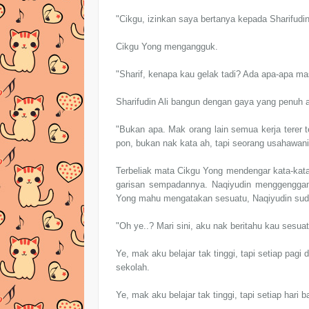
"Cikgu, izinkan saya bertanya kepada Sharifudin
Cikgu Yong mengangguk.
"Sharif, kenapa kau gelak tadi? Ada apa-apa mas
Sharifudin Ali bangun dengan gaya yang penuh
"Bukan apa. Mak orang lain semua kerja terer t
pon, bukan nak kata ah, tapi seorang usahawan
Terbeliak mata Cikgu Yong mendengar kata-kata 
garisan sempadannya. Naqiyudin menggenggam
Yong mahu mengatakan sesuatu, Naqiyudin sud
"Oh ye..? Mari sini, aku nak beritahu kau sesuat
Ye, mak aku belajar tak tinggi, tapi setiap pag
sekolah.
Ye, mak aku belajar tak tinggi, tapi setiap hari