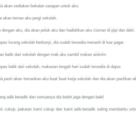
 dia akan sediakan bekalan sarapan untuk aku.
dia akan teman aku pergi sekolah.
ah dengan aku, dia akan peluk aku dan hadiahkan aku ciuman di pipi dan dahi.
 lepas loceng sekolah berbunyi, dia sudah tersedia menanti di luar pagar.
jalan balik dari sekolah dengan mak aku sambil makan aiskrim.
 lepas balik dari sekolah, makanan tengah hari sudah tersedia di dapur.
i dia pasti akan temankan aku buat buat kerja sekolah dan dia akan pastikan a
orang adik-beradik dan semuanya dia boleh jaga dengan baik!
ami cukup, pakaian kami cukup dan kami adik-beradik saling membantu unt