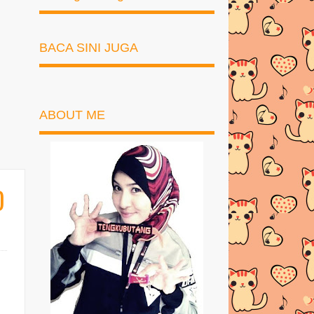
BACA SINI JUGA
ABOUT ME
D