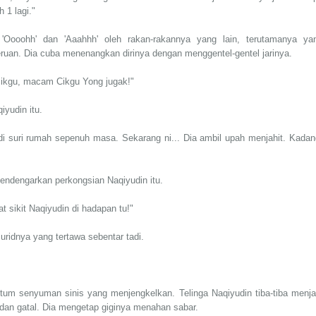
 1 lagi."
'Oooohh' dan 'Aaahhh' oleh rakan-rakannya yang lain, terutamanya ya
ruan. Dia cuba menenangkan dirinya dengan menggentel-gentel jarinya.
 cikgu, macam Cikgu Yong jugak!"
yudin itu.
adi suri rumah sepenuh masa. Sekarang ni... Dia ambil upah menjahit. Kadan
endengarkan perkongsian Naqiyudin itu.
 sikit Naqiyudin di hadapan tu!"
idnya yang tertawa sebentar tadi.
ntum senyuman sinis yang menjengkelkan. Telinga Naqiyudin tiba-tiba menja
dan gatal. Dia mengetap giginya menahan sabar.