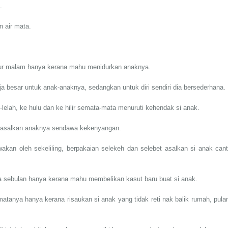
.
n air mata.
tidur malam hanya kerana mahu menidurkan anaknya.
ja besar untuk anak-anaknya, sedangkan untuk diri sendiri dia bersederhana.
-lelah, ke hulu dan ke hilir semata-mata menuruti kehendak si anak.
ar asalkan anaknya sendawa kekenyangan.
wakan oleh sekeliling, berpakaian selekeh dan selebet asalkan si anak cant
sa sebulan hanya kerana mahu membelikan kasut baru buat si anak.
matanya hanya kerana risaukan si anak yang tidak reti nak balik rumah, pula