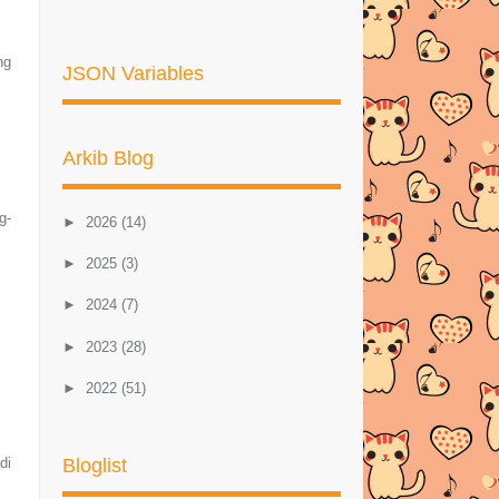
ng
JSON Variables
Arkib Blog
g-
►
2026
(14)
►
2025
(3)
►
2024
(7)
►
2023
(28)
►
2022
(51)
►
2021
(46)
Bloglist
di
►
2020
(57)