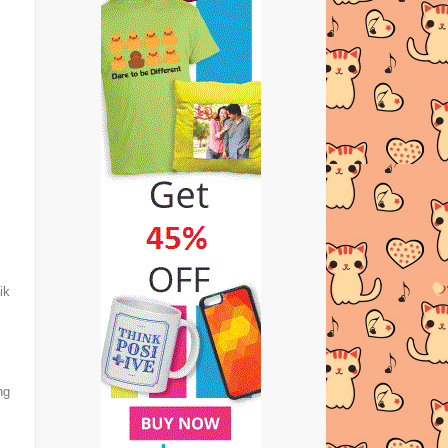
1st G.A of Gangentry
Lirik Bencinta - Faizal Tahir
SUAMI YANG KUBENCI
FOBIA JADI MANGSA BANJIR
EnTri fRoM kAmPuNg...
PERBUALAN MEREKA BUAT
TEMAN TERSEDAK!!!
ALLAH LEBIH TAHU...
ik
MACAM MANA NAK FOLLOW
BLOG YANG TIADA BUTANG
FOLLOWER
KISAH SEHARI SEBELUM RAYA
ng
HAJI HARI TU
Giveaway Butik Comel Collection