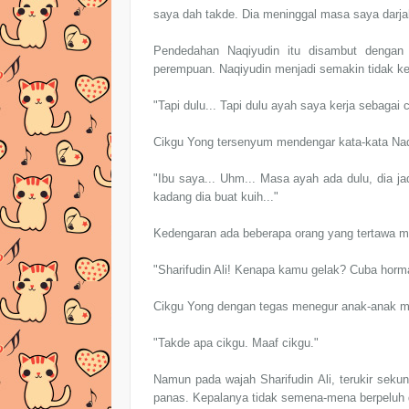
saya dah takde. Dia meninggal masa saya darjah
Pendedahan Naqiyudin itu disambut dengan 
perempuan. Naqiyudin menjadi semakin tidak ke
"Tapi dulu... Tapi dulu ayah saya kerja sebagai
Cikgu Yong tersenyum mendengar kata-kata Naqi
"Ibu saya... Uhm... Masa ayah ada dulu, dia j
kadang dia buat kuih..."
Kedengaran ada beberapa orang yang tertawa m
"Sharifudin Ali! Kenapa kamu gelak? Cuba hormat
Cikgu Yong dengan tegas menegur anak-anak mur
"Takde apa cikgu. Maaf cikgu."
Namun pada wajah Sharifudin Ali, terukir seku
panas. Kepalanya tidak semena-mena berpeluh 