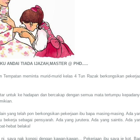
U ANDAI TIADA IJAZAH,MASTER @ PHD.....
jian Tempatan meminta murid-murid kelas 4 Tun Razak berkongsikan pekerja
mentar untuk ke hadapan dan bercakap dengan semua mata tertumpu kepadany
mikian.
 lain yang telah pon berkongsikan pekerjaan ibu bapa masing-masing. Ada ya
bu bekerja sebagai pensyarah. Ada yang jurutera. Ada yang saintis. Ada ya
t-hebat belaka!
 ni, saya nak kongsi dengan kawan-kawan... Pekerjaan ibu saya je kot. Ba