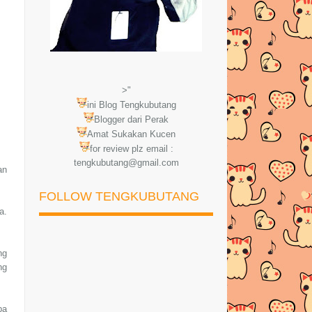
>"
ini Blog Tengkubutang
Blogger dari Perak
Amat Sukakan Kucen
for review plz email :
tengkubutang@gmail.com
an
FOLLOW TENGKUBUTANG
a.
ng
ng
pa