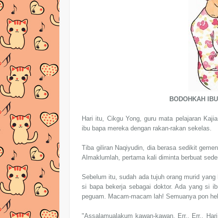
BODOHKAH IBUK
Hari itu, Cikgu Yong, guru mata pelajaran Ka
ibu bapa mereka dengan rakan-rakan sekelas.
Tiba giliran Naqiyudin, dia berasa sedikit ge
Almaklumlah, pertama kali diminta berbuat sede
Sebelum itu, sudah ada tujuh orang murid yang
si bapa bekerja sebagai doktor. Ada yang si i
peguam. Macam-macam lah! Semuanya pon heba
"Assalamualakum kawan-kawan. Err.. Err.. Hari