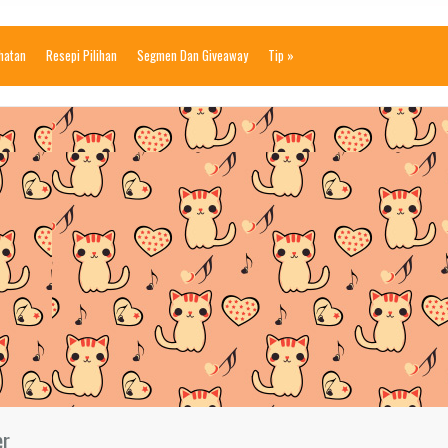
ihatan
Resepi Pilihan
Segmen Dan Giveaway
Tip
»
er