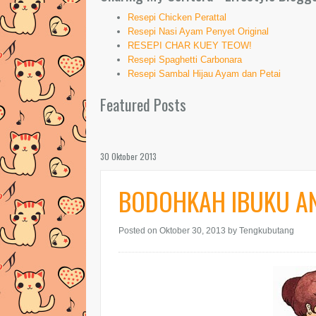
Resepi Chicken Perattal
Resepi Nasi Ayam Penyet Original
RESEPI CHAR KUEY TEOW!
Resepi Spaghetti Carbonara
Resepi Sambal Hijau Ayam dan Petai
Featured Posts
30 Oktober 2013
BODOHKAH IBUKU AN
Posted on Oktober 30, 2013
by Tengkubutang