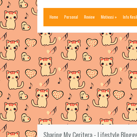
Home
Personal
Review
Motivasi
»
Info Kes
Sharing My Ceritera - Lifestyle Blogg