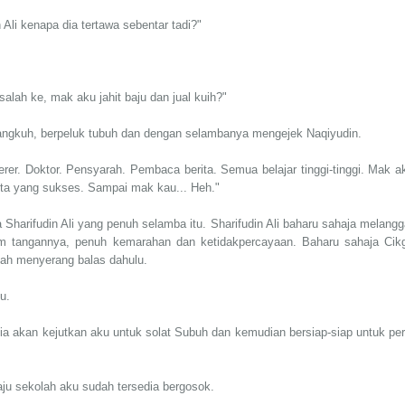
 Ali kenapa dia tertawa sebentar tadi?"
alah ke, mak aku jahit baju dan jual kuih?"
 angkuh, berpeluk tubuh dan dengan selambanya mengejek Naqiyudin.
erer. Doktor. Pensyarah. Pembaca berita. Semua belajar tinggi-tinggi. Mak a
ita yang sukses. Sampai mak kau... Heh."
Sharifudin Ali yang penuh selamba itu. Sharifudin Ali baharu sahaja melangg
 tangannya, penuh kemarahan dan ketidakpercayaan. Baharu sahaja Cik
ah menyerang balas dahulu.
u.
i dia akan kejutkan aku untuk solat Subuh dan kemudian bersiap-siap untuk per
 baju sekolah aku sudah tersedia bergosok.