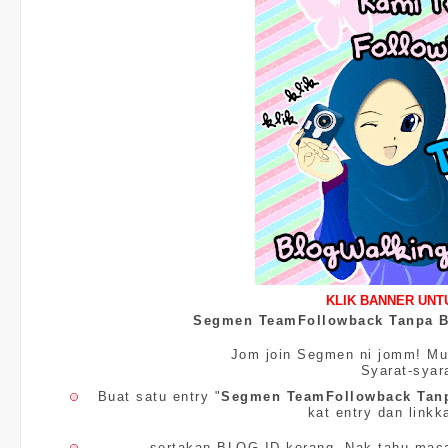
KLIK BANNER UNTU
Segmen TeamFollowback Tanpa B
Jom join Segmen ni jomm! Mu
Syarat-syara
Buat satu entry "
Segmen
TeamFollowback Tanp
kat entry dan linkk
sertakan BLOG ID korang. Nak tahu mac