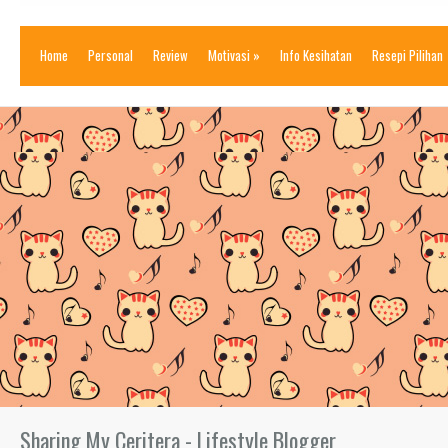
Home
Personal
Review
Motivasi
»
Info Kesihatan
Resepi Pilihan
Sharing My Ceritera - Lifestyle Blogger