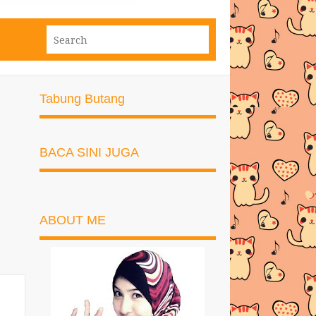
Tabung Butang
BACA SINI JUGA
ABOUT ME