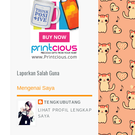
daripada Nile.com.my
RESEPI NASI ARAB YANG
SEDAP!!
CHEF WAN PROMOTE KRIM
HERBA KEMBOJA (KHK)
RESEPI SAMBAL TOTOK JAWA
Celak Kajal Paling Pekat dan Cantik!
BIODATA/PROFAIL VOKALIS
Laporkan Salah Guna
CALIPH BUSKERS BAND & BA...
RED CARPET GIVEAWAY
Mengenai Saya
BERSAMA PAPAGLAMZ
TENGKUBUTANG
3 Follower Bertuah!
LIHAT PROFIL LENGKAP
CARA KENALI WARNA DAN JENIS
SAYA
KULIT SENDIRI
My BEE | Hadiah besday dari Emak