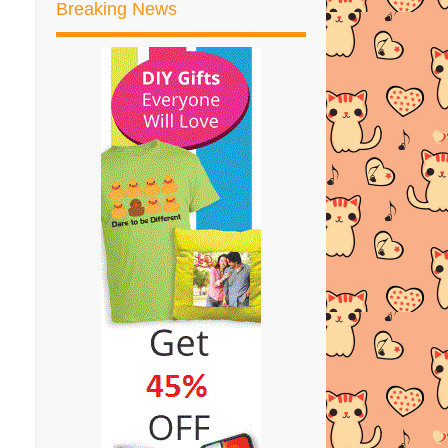
Breaking News
WORDLESS WEDNESDAY |
PAGEVIEW CANTIK
HD WALLPAPER CANTIK-CANTIK!!
RAHSIA SOLAT DI AWAL WAKTU
TIPS DAN CARA KELUARKAN
KAHAK BAYI
Gengentry.Blogspot Review Blog
Tengkubutang | TQVM
ProDiet Perisa Ocean Fish Pilihan
Kucen-Kucen ku...
TGV Movie Club Members | Dah
Tebus Welcome Gift dah!
Lyssa Faizureen Blogger Paling
Ramai Follower Kome...
Saya Nak RM150 Produk Percuma