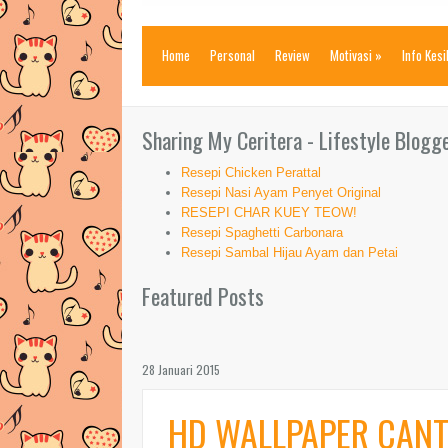
Home
Personal
Review
Motivasi
»
Info Kes
Sharing My Ceritera - Lifestyle Blogg
Resepi Chicken Perattal
Resepi Nasi Ayam Penyet Original
RESEPI CHAR KUEY TEOW!
Resepi Spaghetti Carbonara
Resepi Sambal Hijau Ayam dan Petai
Featured Posts
28 Januari 2015
HD WALLPAPER CANTI