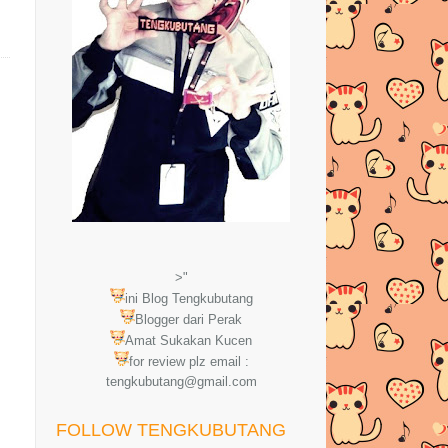
>"
ini Blog Tengkubutang
Blogger dari Perak
Amat Sukakan Kucen
for review plz email :
tengkubutang@gmail.com
FOLLOW TENGKUBUTANG