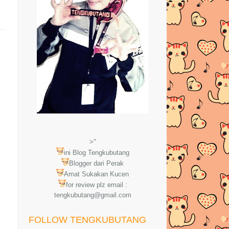
>"
ini Blog Tengkubutang
Blogger dari Perak
Amat Sukakan Kucen
for review plz email :
tengkubutang@gmail.com
FOLLOW TENGKUBUTANG