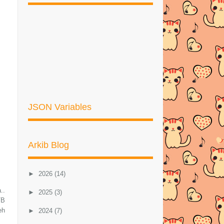
JSON Variables
Arkib Blog
►
2026
(14)
..
►
2025
(3)
TB
eh
►
2024
(7)