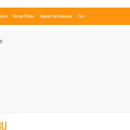
ihatan
Resepi Pilihan
Segmen Dan Giveaway
Tip
»
er
BU