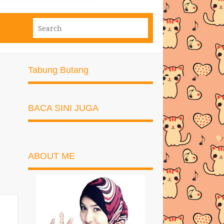
Tabung Butang
BACA SINI JUGA
ABOUT ME