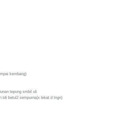
smpai kembang)
nan tepung smbil uli
 tdi betul2 sempurna(x lekat d tngn)