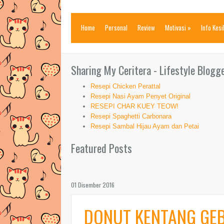
Home
Personal
Review
Motivasi
»
Info Kes
Sharing My Ceritera - Lifestyle Blogg
Resepi Chicken Perattal
Resepi Nasi Ayam Penyet Original
RESEPI CHAR KUEY TEOW!
Resepi Spaghetti Carbonara
Resepi Sambal Hijau Ayam dan Petai
Featured Posts
01 Disember 2016
DONUT KENTANG GE