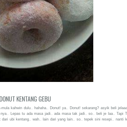
DONUT KENTANG GEBU
mula kahwin dulu.. hahaha.. Donut! ya.. Donut! sekarang? asyik beli jelaaa
 nya.. Lepas tu ada masa jadi.. ada masa tak jadi.. so.. beli je laa.. Tapi 
dari ubi kentang.. wah.. lain dari yang lain.. so.. tepek sini resepi.. nanti l