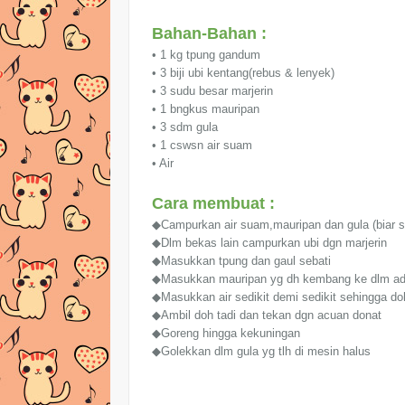
Bahan-Bahan :
• 1 kg tpung gandum
• 3 biji ubi kentang(rebus & lenyek)
• 3 sudu besar marjerin
• 1 bngkus mauripan
• 3 sdm gula
• 1 cswsn air suam
• Air
Cara membuat :
◆Campurkan air suam,mauripan dan gula (biar 
◆Dlm bekas lain campurkan ubi dgn marjerin
◆Masukkan tpung dan gaul sebati
◆Masukkan mauripan yg dh kembang ke dlm adu
◆Masukkan air sedikit demi sedikit sehingga doh
◆Ambil doh tadi dan tekan dgn acuan donat
◆Goreng hingga kekuningan
◆Golekkan dlm gula yg tlh di mesin halus