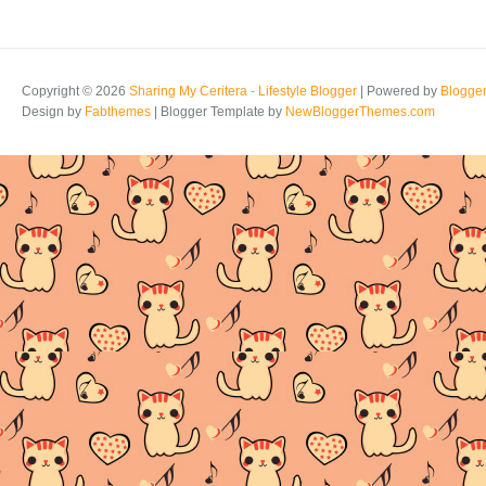
Copyright ©
2026
Sharing My Ceritera - Lifestyle Blogger
| Powered by
Blogge
Design by
Fabthemes
| Blogger Template by
NewBloggerThemes.com