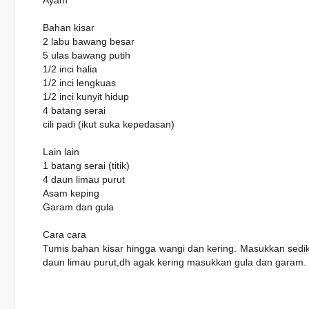
Ayam
Bahan kisar
2 labu bawang besar
5 ulas bawang putih
1/2 inci halia
1/2 inci lengkuas
1/2 inci kunyit hidup
4 batang serai
cili padi (ikut suka kepedasan)
Lain lain
1 batang serai (titik)
4 daun limau purut
Asam keping
Garam dan gula
Cara cara
Tumis bahan kisar hingga wangi dan kering. Masukkan sediki
daun limau purut,dh agak kering masukkan gula dan garam.