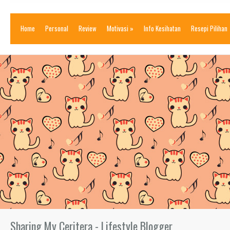
Home
Personal
Review
Motivasi
»
Info Kesihatan
Resepi Pilihan
Sharing My Ceritera - Lifestyle Blogger