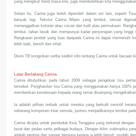
yang mengikut trend masa kini, juga membolehkan kita menggunakann
Selain itu, Carina juga boleh diperoleh dalam siri lain, seperti
banyak lagi. Tekstur Carina Wipes yang lembut, sesuai digu
menanggalkan kotoran atau cecair dari kulit atau permukaan. Rangkai
lembut, tahan lasak dan mempunyai kadar penyerapan yang tinggi s
Rangkaian produk yang luas daripada Carina ini dapat memenuhi k
lebih baik, bersih dan sihat.
Disini TB kongsikan serba sedikit info tentang Carina untuk bacaan 
Latar Berlakang Carina
Carina ditubuhkan pada tahun 2009 sebagai pengeluar tisu pert
tersebut. Penghasilan tisu Carina yang menggunakan hanya 100% p
memberikan keselesaan kepada orang ramai disamping mengekalkan s
Ia adalah pilihan terbaik untuk mereka yang berkulit sensitif ker
sebarang komponen kitar semula, justeru menjadikannya lembut pada 
Carina dicipta untuk penduduk Asia Tenggara yang terkenal dengan
lazat dan pedas serta pelbagai budaya. Dengan iklim subtropika yang l
adalah penting dan sangat berguna kerana ia lebih bersih, mudah dan 