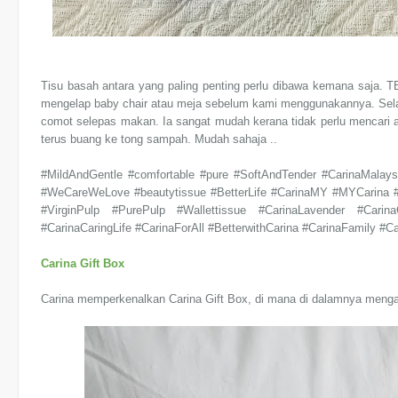
Tisu basah antara yang paling penting perlu dibawa kemana saja. 
mengelap baby chair atau meja sebelum kami menggunakannya. Sela
comot selepas makan. Ia sangat mudah kerana tidak perlu mencari ai
terus buang ke tong sampah. Mudah sahaja ..
#MildAndGentle #comfortable #pure #SoftAndTender #CarinaMala
#WeCareWeLove #beautytissue #BetterLife #CarinaMY #MYCarina #T
#VirginPulp #PurePulp #Wallettissue #CarinaLavender #Carin
#CarinaCaringLife #CarinaForAll #BetterwithCarina #CarinaFamily #C
Carina Gift Box
Carina memperkenalkan Carina Gift Box, di mana di dalamnya menga