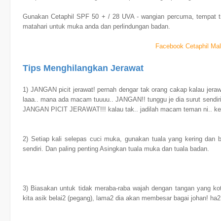
Gunakan Cetaphil SPF 50 + / 28 UVA - wangian percuma, tempat ti
matahari untuk muka anda dan perlindungan badan.
Facebook Cetaphil Mal
Tips Menghilangkan Jerawat
1) JANGAN picit jerawat! pernah dengar tak orang cakap kalau jeraw
laaa.. mana ada macam tuuuu.. JANGAN!! tunggu je dia surut sendir
JANGAN PICIT JERAWAT!!! kalau tak.. jadilah macam teman ni.. kesan
2) Setiap kali selepas cuci muka, gunakan tuala yang kering dan b
sendiri. Dan paling penting Asingkan tuala muka dan tuala badan.
3) Biasakan untuk tidak meraba-raba wajah dengan tangan yang kotor
kita asik belai2 (pegang), lama2 dia akan membesar bagai johan! ha2