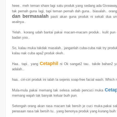
heee.. meh teman share lagi satu produk yang sedang ada Giveaway 
tak pernah guna lagi, tapi teman pernah dah guna.. biasalah.. ora
dan bermasalah
pasti akan guna produk ni sekali dua unt
asalnya..
Yelah.. korang udah bantai pakai macam-macam produk.. kulit pun
badan yoo..
So, kalau muka takdak masalah.. janganlah cuba-cuba nak try produk
kalau nak cuba apa2 produk okeh..
Cetaphil
Haa.. tapi.. yang
ni Ok sangat2 tau.. takde bahan2 y
adalah..
haa.. ciri-ciri produk ini ialah
Ia sejenis soap-free facial wash. Which 
Cetap
Mula-mula pakai memang tak selesa sebab pencuci muka
memang wajah tak banyak keluar buih pun.
Setengah orang akan rasa macam tak bersih je cuci muka.pakai sabu
perasaan rasa tak bersih tu.. yang benonya produk yang kurang buih 