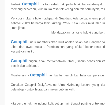
Cetaphil
Terbaik
ni tau sebab tak perlu letak banyak-banyak. 
memang berkesan, kulit muka rasa tak kering dan tak berminyak, ras
Pencuci muka ni boleh didapati di Guardian. Ada pelbagai jenis pro
sebotol 250ml berharga lebih kurang RM56. Kalau jenis mild lebih 
jimat-jimat.
Mendapatkan hal yang hakiki yang benar,
Cetaphil
untuk membersihkan kulit
adalah salah satu langkah ya
sihat dan awet muda . Pembersihan yang efektif benar-benar da
kecantikan kulit .
Cetaphil
ringan, tidak menyebabkan iritasi , sabun bebas dan 
bersih dan terhidrasi.
Cetaphil
Moisturizing -
membantu memulihkan halangan perlindung
Gunakan Cetaphil DailyAdvance Ultra Hydrating Lotion- yang t
pelembap - untuk hidrat dan melembutkan kulit.
kita perlu untuk melindungi kulit setiap hari. Sangat penting untuk mel