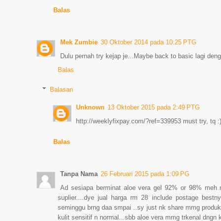
Balas
Mek Zumbie
30 Oktober 2014 pada 10:25 PTG
Dulu pernah try kejap je...Maybe back to basic lagi den
Balas
Balasan
Unknown
13 Oktober 2015 pada 2:49 PTG
http://weeklyfixpay.com/?ref=339953 must try, tq :
Balas
Tanpa Nama
26 Februari 2015 pada 1:09 PG
Ad sesiapa berminat aloe vera gel 92% or 98% meh n
suplier....dye jual harga rm 28 include postage best
seminggu brng daa smpai ..sy just nk share mmg produk
kulit sensitif n normal...sbb aloe vera mmg trkenal dngn 