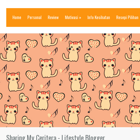
Home
Personal
Review
Motivasi
»
Info Kesihatan
Resepi Pilihan
Sharing My Ceritera - Lifestyle Blogger