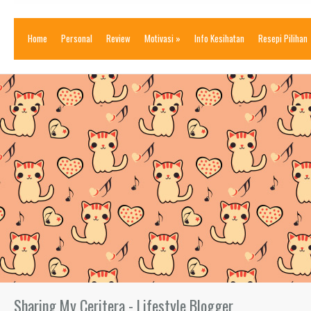
Home
Personal
Review
Motivasi
»
Info Kesihatan
Resepi Pilihan
Sharing My Ceritera - Lifestyle Blogger