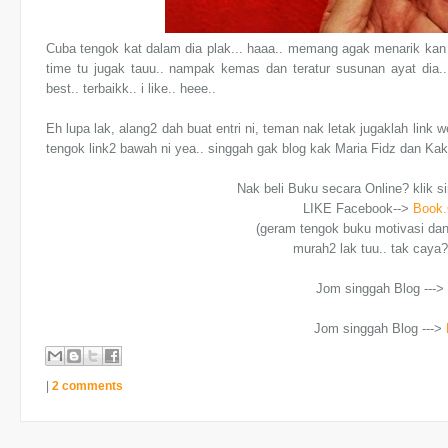
Cuba tengok kat dalam dia plak... haaa.. memang agak menarik kan
time tu jugak tauu.. nampak kemas dan teratur susunan ayat dia.
best.. terbaikk.. i like.. heee..
Eh lupa lak, alang2 dah buat entri ni, teman nak letak jugaklah link 
tengok link2 bawah ni yea.. singgah gak blog kak Maria Fidz dan K
Nak beli Buku secara Online? klik si
LIKE Facebook-->
Book
(geram tengok buku motivasi dan 
murah2 lak tuu.. tak caya?
Jom singgah Blog ---
Jom singgah Blog --->
|
2 comments