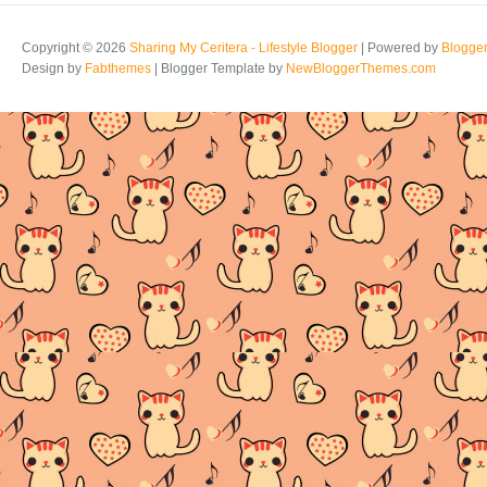
Copyright ©
2026
Sharing My Ceritera - Lifestyle Blogger
| Powered by
Blogge
Design by
Fabthemes
| Blogger Template by
NewBloggerThemes.com