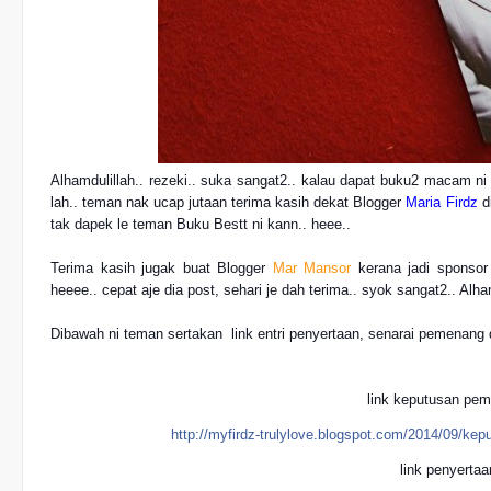
Alhamdulillah.. rezeki.. suka sangat2.. kalau dapat buku2 macam ni l
lah.. teman nak ucap jutaan terima kasih dekat Blogger 
Maria Firdz
 d
tak dapek le teman Buku Bestt ni kann.. heee.. 
Terima kasih jugak buat Blogger 
Mar Mansor
 kerana jadi sponsor
heeee.. cepat aje dia post, sehari je dah terima.. syok sangat2.. Alham
Dibawah ni teman sertakan  link entri penyertaan, senarai pemenang d
link keputusan pem
http://myfirdz-trulylove.blogspot.com/2014/09/k
link penyertaa