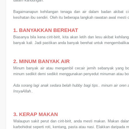
dalam kandungan.
Bagaimanapun kehilangan tenaga dan air dalam badan akibat cir
kesihatan ibu sendiri. Oleh itu beberapa langkah rawatan awal mesti d
1. BANYAKKAN BEREHAT
Biasanya bila kena cirit-birit, kita akan letih dan lesu akibat keh
banyak kali. Jadi pastikan anda banyak berehat untuk mengembalika
2. MINUM BANYAK AIR
Minum banyak air atau mengambil cecair jernih sebanyak yang bo
minum sedikit demi sedikit menggunakan penyedut minuman atau bo
Ada sorang lagi anak sedara belah hubby bagi tips.. minum air oren at
InsyaAllah..
3. KERAP MAKAN
Walaupun sakit perut dan cirit-birit, anda mesti makan. Makan dalam
karbohidrat seperti roti, kentang, pasta atau nasi. Elakkan daripa