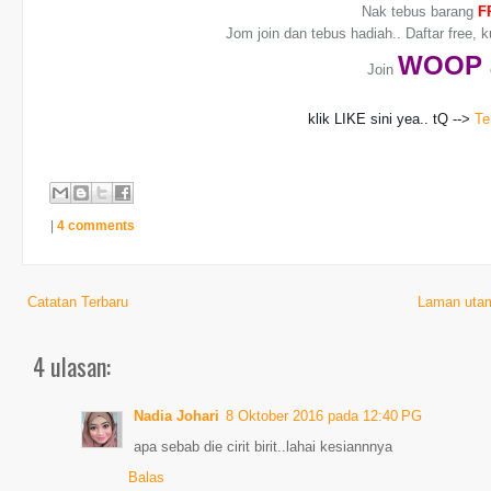
Nak tebus barang
F
Jom join dan tebus hadiah.. Daftar free, 
WO
OP
Join
klik LIKE sini yea.. tQ -->
Te
|
4 comments
Catatan Terbaru
Laman uta
4 ulasan:
Nadia Johari
8 Oktober 2016 pada 12:40 PG
apa sebab die cirit birit..lahai kesiannnya
Balas