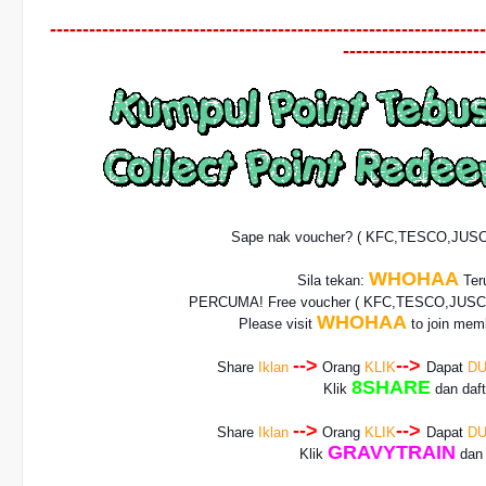
-------------------------------------------------------------------
----------------------
Sape nak voucher? ( KFC,TESCO,JUS
WHOHAA
Sila tekan:
Teru
PERCUMA! Free voucher
( KFC,TESCO,JUSCO
WHOHAA
Please visit
to join memb
-->
-->
Share
Iklan
Orang
KLIK
Dapat
DU
8SHARE
Klik
dan daf
-->
-->
Share
Iklan
Orang
KLIK
Dapat
DU
GRAVYTRAIN
Klik
dan 