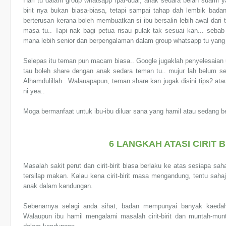
Hari tu dalam group whatsapp ipar-duai, anak sedara belah suami y
birit nya bukan biasa-biasa, tetapi sampai tahap dah lembik bad
berterusan kerana boleh membuatkan si ibu bersalin lebih awal dar
masa tu.. Tapi nak bagi petua risau pulak tak sesuai kan... seba
mana lebih senior dan berpengalaman dalam group whatsapp tu yang bag
Selepas itu teman pun macam biasa.. Google jugaklah penyelesaian
tau boleh share dengan anak sedara teman tu.. mujur lah belum se
Alhamdulillah.. Walauapapun, teman share kan jugak disini tips2 atau 
ni yea..
Moga bermanfaat untuk ibu-ibu diluar sana yang hamil atau sedang be
6 LANGKAH ATASI CIRIT B
Masalah sakit perut dan cirit-birit biasa berlaku ke atas sesiapa s
tersilap makan. Kalau kena cirit-birit masa mengandung, tentu sa
anak dalam kandungan.
Sebenarnya selagi anda sihat, badan mempunyai banyak kaedah
Walaupun ibu hamil mengalami masalah cirit-birit dan muntah-mun