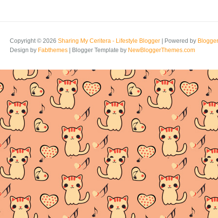
Copyright ©
2026
Sharing My Ceritera - Lifestyle Blogger
| Powered by
Blogge
Design by
Fabthemes
| Blogger Template by
NewBloggerThemes.com