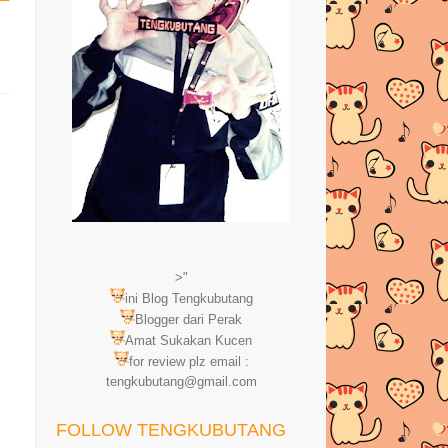
>"
ini Blog Tengkubutang
Blogger dari Perak
Amat Sukakan Kucen
for review plz email :
tengkubutang@gmail.com
FOLLOW TENGKUBUTANG