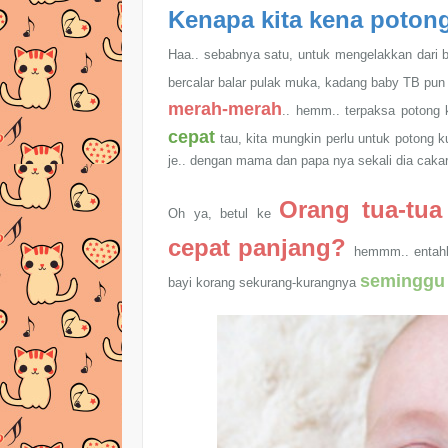
Kenapa kita kena poto
Haa.. sebabnya satu, untuk mengelakkan dari
bercalar balar pulak muka, kadang baby TB pun
merah-merah
.. hemm.. terpaksa potong
cepat
tau, kita mungkin perlu untuk potong k
je.. dengan mama dan papa nya sekali dia cakar
Orang tua-tua
Oh ya, betul ke
cepat panjang?
hemmm.. entahla
seminggu 
bayi korang sekurang-kurangnya