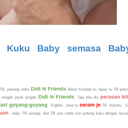
g Kuku Baby semasa Bab
Didi N Friends
 TB, pasang video
dekat Youtube tu, lepas tu TB poto
Didi N Friends
perasan ki
b tengah asyik tengok
, Tapi bila dia
tart goyang-goyang
seram je
.. Erghhh.. time tu
TB. huhuhu.. S
aum
.. baby TB senyap, dan TB pun settle kan potong kuku dengan lancar