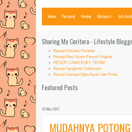
Home
Personal
Review
Motivasi
»
Info Kes
Sharing My Ceritera - Lifestyle Blogg
Resepi Chicken Perattal
Resepi Nasi Ayam Penyet Original
RESEPI CHAR KUEY TEOW!
Resepi Spaghetti Carbonara
Resepi Sambal Hijau Ayam dan Petai
Featured Posts
29 Mei 2017
MUDAHNYA POTONG 