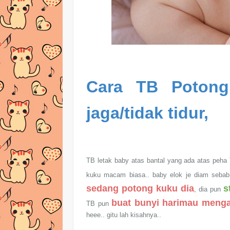
Cara TB Poton
jaga/tidak tidur,
TB letak baby atas bantal yang ada atas peha
kuku macam biasa.. baby elok je diam seba
sedang potong kuku dia
s
, dia pun
buat bunyi harimau meng
TB pun
heee.. gitu lah kisahnya..