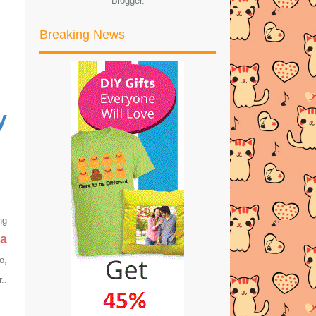
Blogger
.
MUDAHNYA POTONG KUKU BABY
DENGAN DELUXE NAIL CLIPP...
Breaking News
RESEPI NASI AYAM MUDAH DAN
SEDAP!
DOA HARIAN RAMADHAN | HARI
KETIGA
y
DOA HARIAN RAMADHAN | HARI
KEDUA
DOA HARIAN RAMADHAN | HARI
PERTAMA
CONTEST OLDTOWN RIANG RAYA
ng
DAN MENANG 2017
ta
DOA MENYAMBUT BULAN
o,
RAMADHAN
..
SELAMAT DATANG YA RAMADHAN