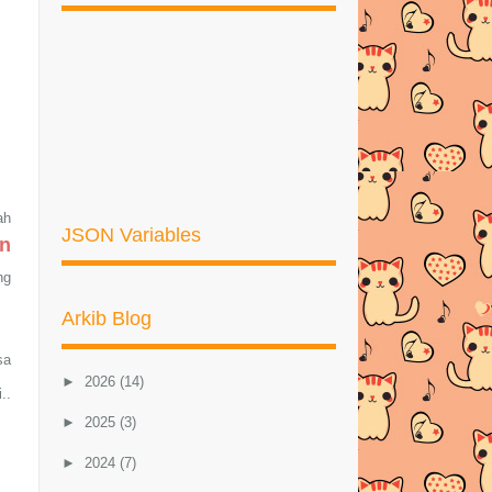
ah
JSON Variables
an
ng
Arkib Blog
sa
►
2026
(14)
..
►
2025
(3)
►
2024
(7)