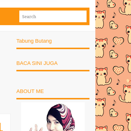
Tabung Butang
BACA SINI JUGA
ABOUT ME
L