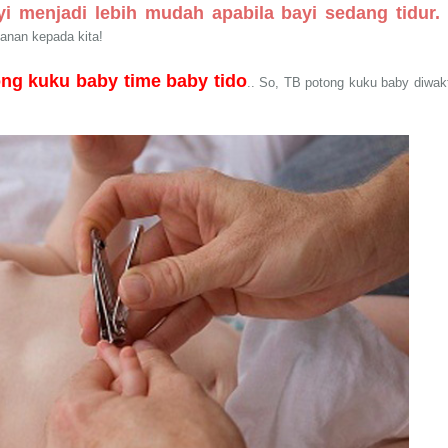
i menjadi lebih mudah apabila bayi sedang tidur.
kanan kepada kita!
ong kuku baby time baby tido
.. So, TB potong kuku baby diwak