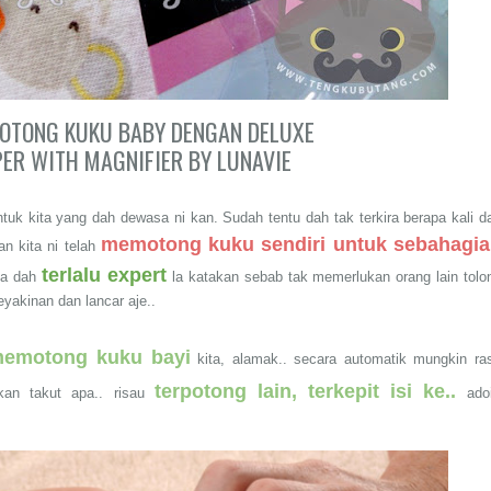
OTONG KUKU BABY DENGAN DELUXE
PER WITH MAGNIFIER BY LUNAVIE
k kita yang dah dewasa ni kan. Sudah tentu dah tak terkira berapa kali d
memotong kuku sendiri untuk sebahagi
an kita ni telah
terlalu expert
ka dah
la katakan sebab tak memerlukan orang lain tolo
eyakinan dan lancar aje..
memotong kuku bayi
kita, alamak.. secara automatik mungkin ra
terpotong lain, terkepit isi ke..
kan takut apa.. risau
adoi