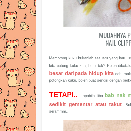
MUDAHNYA P
NAIL CLIP
Memotong kuku bukanlah sesuatu yang baru untu
kita potong kuku kita, betul tak? Boleh dikatak
besar daripada hidup kita
dah, ma
potongkan kuku, boleh buat sendiri dengan berk
TETAPI..
bab nak 
apabila tiba
sedikit gementar atau takut
. Bu
serammm..