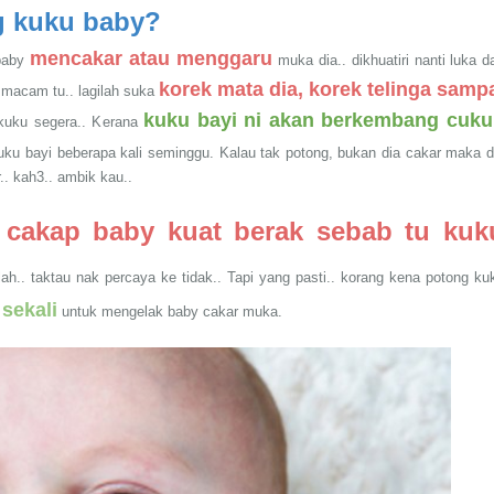
ng kuku baby?
mencakar atau menggaru
 baby
muka dia.. dikhuatiri nanti luka d
korek mata dia, korek telinga samp
 macam tu.. lagilah suka
kuku bayi ni akan berkembang cuk
 kuku segera.. Kerana
uku bayi beberapa kali seminggu. Kalau tak potong, bukan dia cakar maka d
.. kah3.. ambik kau..
 cakap baby kuat berak sebab tu kuk
h.. taktau nak percaya ke tidak.. Tapi yang pasti.. korang kena potong ku
sekali
untuk mengelak baby cakar muka.