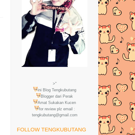
>"
ini Blog Tengkubutang
Blogger dari Perak
Amat Sukakan Kucen
for review plz email :
tengkubutang@gmail.com
FOLLOW TENGKUBUTANG