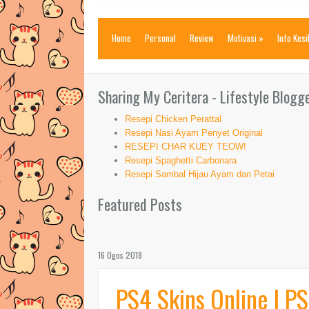
Home
Personal
Review
Motivasi
»
Info Kes
Sharing My Ceritera - Lifestyle Blogg
Resepi Chicken Perattal
Resepi Nasi Ayam Penyet Original
RESEPI CHAR KUEY TEOW!
Resepi Spaghetti Carbonara
Resepi Sambal Hijau Ayam dan Petai
Featured Posts
16 Ogos 2018
PS4 Skins Online | P