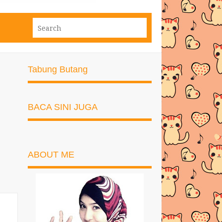
Tabung Butang
BACA SINI JUGA
ABOUT ME