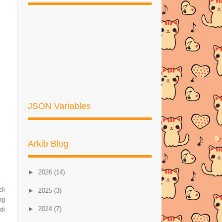
JSON Variables
Arkib Blog
►
2026
(14)
li
►
2025
(3)
ng
►
2024
(7)
di