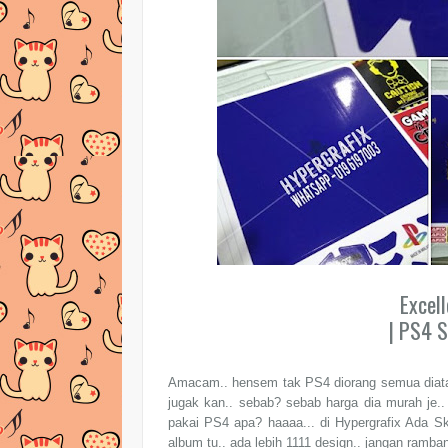
Excel
| PS4 
Amacam.. hensem tak PS4 diorang semua diatas
jugak kan.. sebab? sebab harga dia murah je.. 
pakai PS4 apa? haaaa... di Hypergrafix Ada S
album tu.. ada lebih 1111 design.. jangan ramba