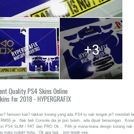
lent Quality PS4 Skins Online
Skins for 2018 - HYPERGRAFIX
? hensem kan? takkan korang yang ada PS4 tu nak tengok je? mestilah be
RM55 je.. Nak beli Console dia je pun boleh.. ada dijual berasingan.. Kora
kin PS4 SLIM / FAT dan PRO Ok .. Pilih je mana-mana design korang nak 
ng mata sudah! huhu.. Ok apa lagi.. jom terjah yea..