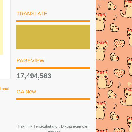
DAGING MASAK MERAH
TRANSLATE
PERKEMBANGAN HARRAZ
SEMASA 1Y 8M - JULAI 2018
HARRAZ MENANG TEMPAT
PERTAMA PERTANDINGAN
SIMANJA ...
PAGEVIEW
PS4 Skins Online | PS4 Skins for
2018 - HYPERGRAFIX
17,494,563
Sony PS4 Pro Skins -
HYPERGRAFIX
 Lama
GA New
Sony PS4 Game Console Skins - -
HYPERGRAFIX
Sony PS4 Skins, Wraps & Covers -
HYPERGRAFIX
Hakmilik Tengkubutang . Dikuasakan oleh
WELCOME GIFT BOX ANGELS