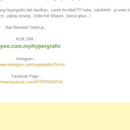
g Hypergrafix dah hasilkan.. cantik ke tidak??? haha.. lekaihhhh.. pi order k
.. paling senang.. Order kat Shopee.. lancar gituu.. !
Nak Membeli? boleh je..
KLIK SINI :
pee.com.my/hypergrafix
Instagram :
/www.instagram.com/hypergrafix/?hl=en
Facebook Page :
://www.facebook.com/HYPERGRAFIX/