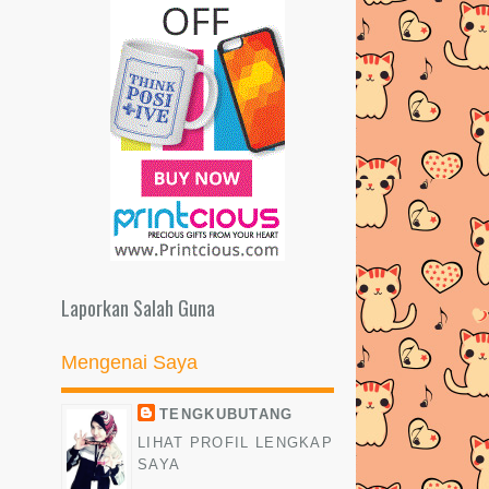
►
2013
(481)
►
2012
(24)
Laporkan Salah Guna
Mengenai Saya
TENGKUBUTANG
LIHAT PROFIL LENGKAP
SAYA