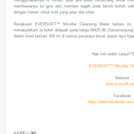
menggunakannya di rumah, atau jika anda merancang untuk men
membawanya ke gym dan memberi wajah anda bersih bersih sele
dengan nutrien untuk kulit yang jelas dan sihat.
Rangkaian EVERSOFT™ Micellar Cleansing Water baharu ini a
menakjubkan! Ia boleh didapati pada harga RM25.90 (Semenanjung
dalam botol bersaiz 300 ml di semua pasaraya besar, pasar raya hype
Nak Info lerbih Lanjut? 
EVERSOFT™ Micellar Cle
Website :
www.eversoft-ski
Facebook 
https://www.facebook.com