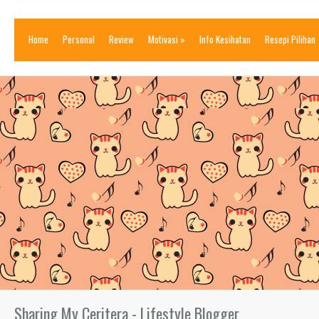
Home
Personal
Review
Motivasi
»
Info Kesihatan
Resepi Pilihan
Sharing My Ceritera - Lifestyle Blogger