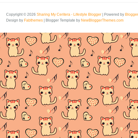
Copyright ©
2026
Sharing My Ceritera - Lifestyle Blogger
| Powered by
Blogge
Design by
Fabthemes
| Blogger Template by
NewBloggerThemes.com