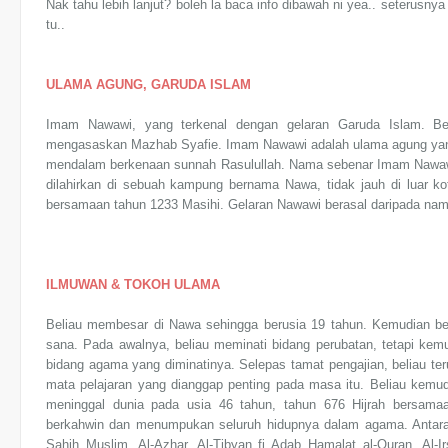
Nak tahu lebih lanjut? boleh la baca info dibawah ni yea.. seterusnya
tu..
ULAMA AGUNG, GARUDA ISLAM
Imam Nawawi, yang terkenal dengan gelaran Garuda Islam. Be
mengasaskan Mazhab Syafie. Imam Nawawi adalah ulama agung yang
mendalam berkenaan sunnah Rasulullah. Nama sebenar Imam Nawawi 
dilahirkan di sebuah kampung bernama Nawa, tidak jauh di luar k
bersamaan tahun 1233 Masihi. Gelaran Nawawi berasal daripada n
ILMUWAN & TOKOH ULAMA
Beliau membesar di Nawa sehingga berusia 19 tahun. Kemudian bel
sana. Pada awalnya, beliau meminati bidang perubatan, tetapi kem
bidang agama yang diminatinya. Selepas tamat pengajian, beliau teru
mata pelajaran yang dianggap penting pada masa itu. Beliau kem
meninggal dunia pada usia 46 tahun, tahun 676 Hijrah bersamaa
berkahwin dan menumpukan seluruh hidupnya dalam agama. Antara 
Sahih Muslim, Al-Azhar, Al-Tibyan fi Adab Hamalat al-Quran, Al-Ir