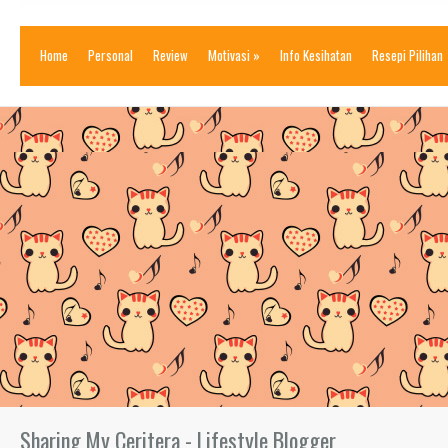
Home
Personal
Review
Motivasi
»
Info Kesihatan
Resepi Pilihan
Sharing My Ceritera - Lifestyle Blogger