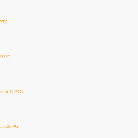
5 PTG
22 PTG
pada 5:14 PTG
da 1:25 PG