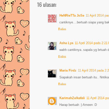
16 ulasan:
HeNRieTTa JoSe
11 April 2014 p
cantiknye....bertuah siapa yang bak
Balas
Asha Lya
11 April 2014 pada 2:21
wahh cantiknya..sapala yg brtuah d
Balas
Maria Firdz
11 April 2014 pada 2
Siapakah insan bertuah itu.. Nntika
Balas
KarimahZulkafali
11 April 2014 p
Harap bertuah :) Ameen :D