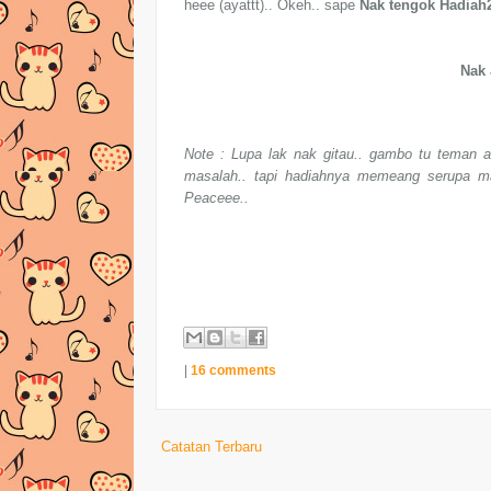
heee (ayattt).. Okeh.. sape
Nak tengok Hadiah2
Nak 
Note : Lupa lak nak gitau.. gambo tu teman 
masalah.. tapi hadiahnya memeang serupa ma
Peaceee..
|
16 comments
Catatan Terbaru