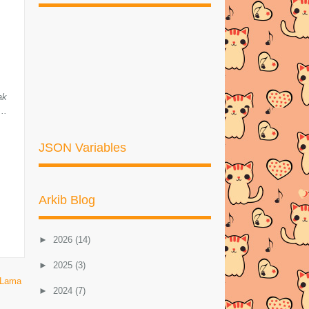
ak
..
JSON Variables
Arkib Blog
►
2026
(14)
►
2025
(3)
 Lama
►
2024
(7)