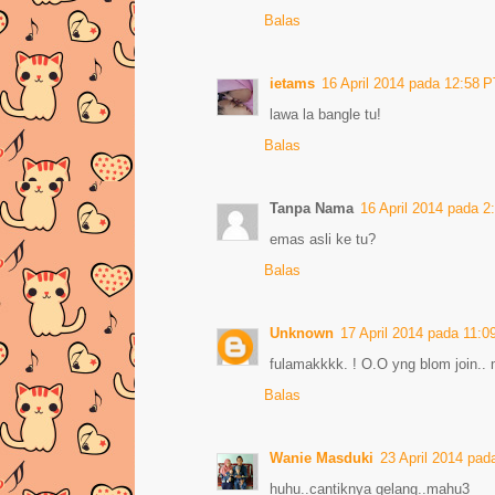
Balas
ietams
16 April 2014 pada 12:58 
lawa la bangle tu!
Balas
Tanpa Nama
16 April 2014 pada 
emas asli ke tu?
Balas
Unknown
17 April 2014 pada 11:0
fulamakkkk. ! O.O yng blom join.. 
Balas
Wanie Masduki
23 April 2014 pa
huhu..cantiknya gelang..mahu3