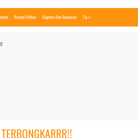
ihatan
Resepi Pilihan
Segmen Dan Giveaway
Tip
»
er
I TERBONGKARRR!!