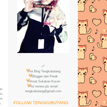
>"
ini Blog Tengkubutang
Blogger dari Perak
Amat Sukakan Kucen
for review plz email :
an
tengkubutang@gmail.com
in
ni
FOLLOW TENGKUBUTANG
..