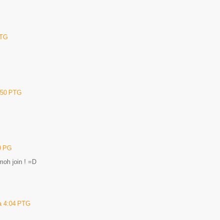
PTG
2:50 PTG
9 PG
moh join ! =D
da 4:04 PTG