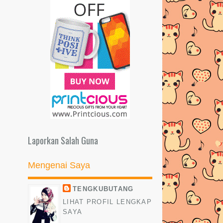
Sponsor GA
GiveAway Contest Gila #5: Artikel
Pilihan
KHASIAT TEMBIKAI
DOA ABU DARDA YANG SANGAT
ELOK DIAMALKAN
BERUNTUNGLAH WAHAI WANITA
SPECIAL GIVEAWAY BY
GITARBOYZ
Laporkan Salah Guna
CARA NAK LETAK LAGU
BACKGROUND DALAM BLOG
Mengenai Saya
CELAK DAN CERITANYA..
TENGKUBUTANG
BESO NYAAAAAA.... (wordless
LIHAT PROFIL LENGKAP
wednesday)
SAYA
KALAU HILANG BIAR HILANG