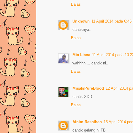
Balas
Unknown
11 April 2014 pada 6:4
cantiknya..
Balas
Mia Liana
11 April 2014 pada 10:
wahhhh.... cantik ni...
Balas
MisakiPureBlood
12 April 2014 
cantik XDD
Balas
Ainim Rashihah
15 April 2014 pa
cantik gelang ni TB