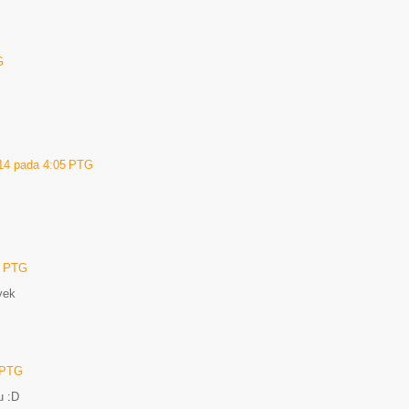
G
014 pada 4:05 PTG
7 PTG
yek
9 PTG
tu :D