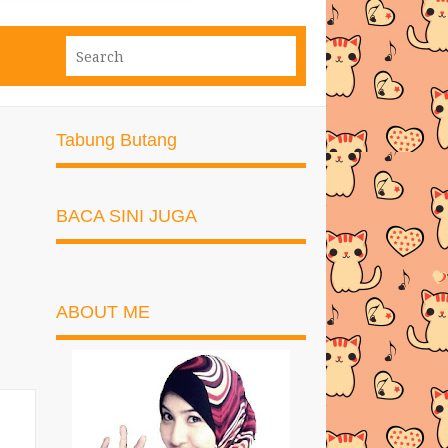
Tabung Butang
BACA SINI JUGA
ABOUT ME