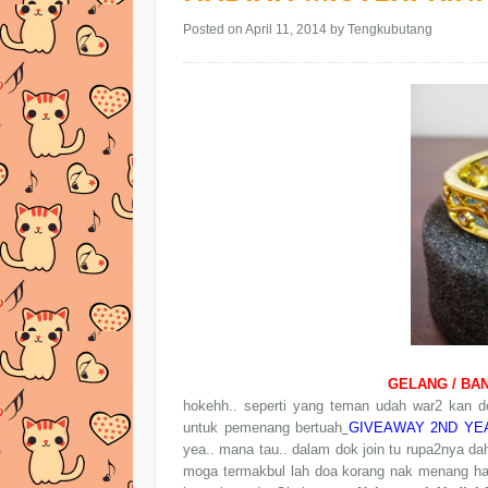
Posted on April 11, 2014
by Tengkubutang
GELANG / BA
hokehh.. seperti yang teman udah war2 kan 
untuk pemenang bertuah
GIVEAWAY 2ND YE
yea.. mana tau.. dalam dok join tu rupa2nya dah 
moga termakbul lah doa korang nak menang had