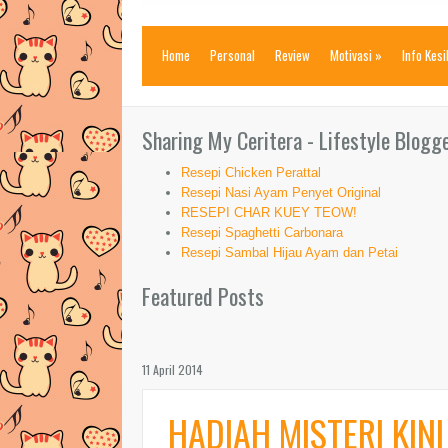
Home
Personal
Review
Motivasi
»
Info Kes
Sharing My Ceritera - Lifestyle Blogg
Resepi Chicken Perattal
Resepi Nasi Ayam Penyet Original
RESEPI CHAR KUEY TEOW!
Resepi Spaghetti Carbonara
Resepi Sambal Hijau Ayam dan Petai
Featured Posts
11 April 2014
HADIAH MISTERI KIN