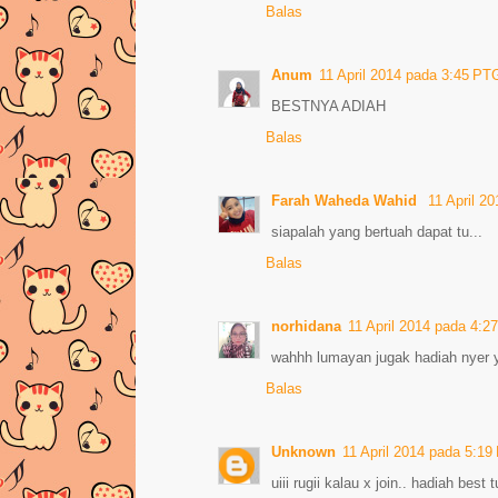
Balas
Anum
11 April 2014 pada 3:45 PT
BESTNYA ADIAH
Balas
Farah Waheda Wahid
11 April 2
siapalah yang bertuah dapat tu...
Balas
norhidana
11 April 2014 pada 4:2
wahhh lumayan jugak hadiah nyer 
Balas
Unknown
11 April 2014 pada 5:1
uiii rugii kalau x join.. hadiah best 