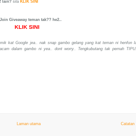
 lain?
sila
KLIK SINI
Join Giveaway teman tak?? he2..
KLIK SINI
amik kat Google jea.. nak snap gambo gelang yang kat teman ni henfon l
cam dalam gambo ni yea.. dont worry.. Tengkubutang tak pernah TIPU.
Laman utama
Catatan