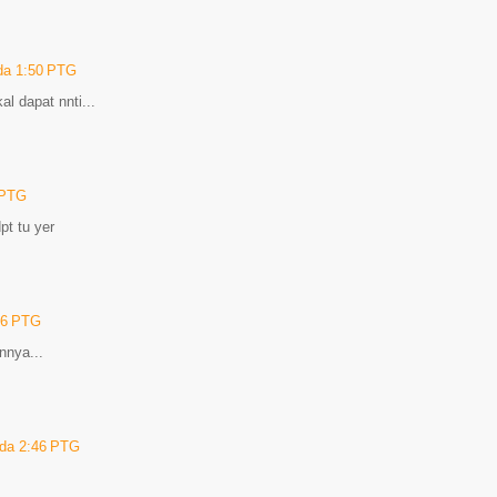
ada 1:50 PTG
al dapat nnti...
 PTG
pt tu yer
:26 PTG
nnya...
ada 2:46 PTG