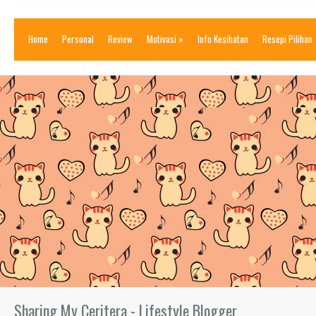
Home
Personal
Review
Motivasi
»
Info Kesihatan
Resepi Pilihan
Sharing My Ceritera - Lifestyle Blogger