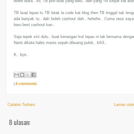
boleh buka.. so, TB pun buat yang baru.. dan yang TB tunjuk kat ata
TB buat lepas tu TB letak la code kat blog then TB tinggal tak ten
ada banyak tu.. dah boleh cashout dah.. hehehe.. Cuma rasa sayan
baru best cashout kan..
Saja tepek sini dulu.. buat kenangan kot lepas ni tak bersama denga
Nanti dikata habis manis sepah dibuang pulok.. kih3..
K.. bye..
|
8 comments
Catatan Terbaru
Laman uta
8 ulasan: