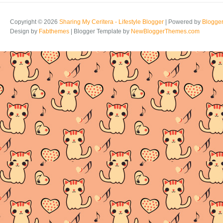
Copyright ©
2026
Sharing My Ceritera - Lifestyle Blogger
| Powered by
Blogge
Design by
Fabthemes
| Blogger Template by
NewBloggerThemes.com