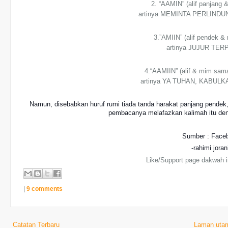
2. “AAMIN” (alif panjang
artinya MEMINTA PERLIN
3.”AMIIN” (alif pendek &
artinya JUJUR TE
4.“AAMIIN” (alif & mim sam
artinya YA TUHAN, KABUL
Namun, disebabkan huruf rumi tiada tanda harakat panjang pendek,
pembacanya melafazkan kalimah itu deng
Sumber : Face
-rahimi joran
Like/Support page dakwah i
|
9 comments
Catatan Terbaru
Laman uta