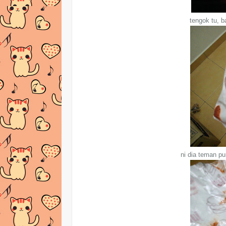
tengok tu, 
ni dia teman pu