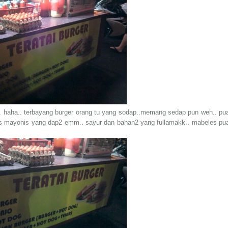
ih.. haha.. terbayang burger orang tu yang sodap..memang sedap pun weh.. pu
os mayonis yang dap2 emm.. sayur dan bahan2 yang fullamakk.. mabeles pu