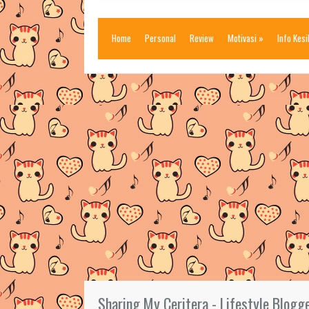
Home
Personal
Review
Motivasi
»
Info Kes
Sharing My Ceritera - Lifestyle Blogg