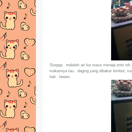
Slurppp.. meleleh air liur masa menaip entri n
makannya tau.. daging yang dibakar lembut, s
hati.. heeee..