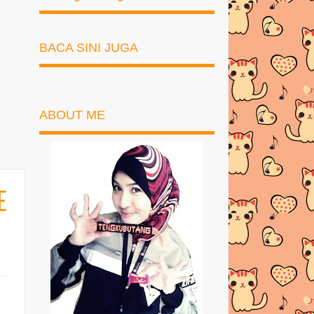
BACA SINI JUGA
ABOUT ME
E