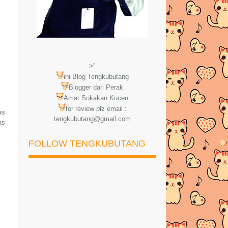
>"
ini Blog Tengkubutang
Blogger dari Perak
Amat Sukakan Kucen
for review plz email :
as
tengkubutang@gmail.com
as
FOLLOW TENGKUBUTANG