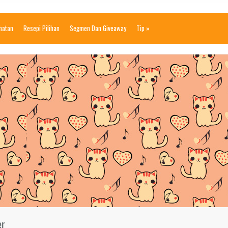
ihatan
Resepi Pilihan
Segmen Dan Giveaway
Tip
»
er