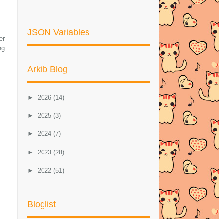
JSON Variables
er
ng
Arkib Blog
►
2026
(14)
►
2025
(3)
►
2024
(7)
►
2023
(28)
►
2022
(51)
►
2021
(46)
Bloglist
►
2020
(57)