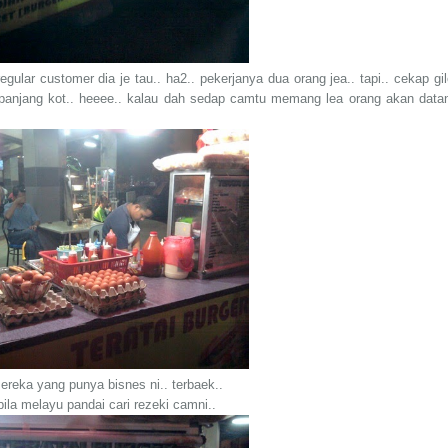
egular customer dia je tau.. ha2.. pekerjanya dua orang jea.. tapi.. cekap gil
tur panjang kot.. heeee.. kalau dah sedap camtu memang lea orang akan data
mereka yang punya bisnes ni.. terbaek..
bila melayu pandai cari rezeki camni..