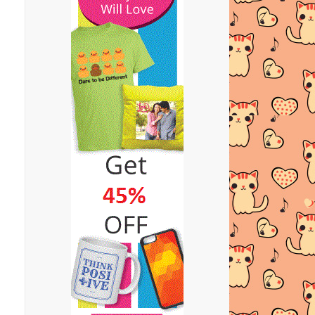
PUNCA DAN TIPS MENGATASI
MASALAH TUMIT MEREKAH
BLOG BERWAJAH BARU LAGiii...!!
PERBELANJAAN REPAIR DAN
SERVIS KERETA SETAKAT INI
MC DONALD | SEKALI SEKALA
TUKAR SELERA
SAMBAL IKAN BILIS | SYAMIMI
SAAD
RESEPI PERIA GORENG TEPUNG
| TEPUNG MAGIK
ZAZA IMAN - THANK YOU, I LOVE
U
TERIMA KASIH SUPERMAN
4 Cara Miliki Pinggang Ramping