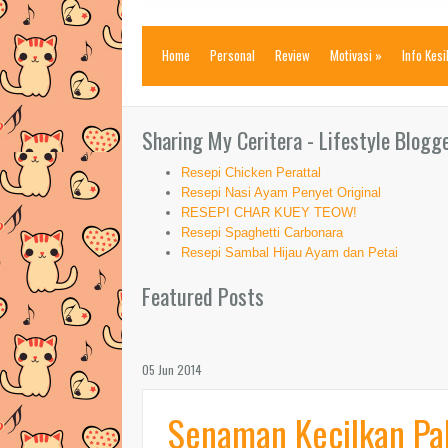
Home
Personal
Review
Motivasi
»
Info Kes
Sharing My Ceritera - Lifestyle Blogg
Resepi Chicken Perattal
Resepi Nasi Ayam Penyet Original
RESEPI CHAR KUEY TEOW!
Resepi Spaghetti Carbonara
Resepi Sambal Hijau Ayam dan Petai
Featured Posts
05 Jun 2014
Senaman Kecilkan Pa