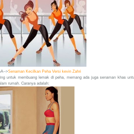
A-->
Senaman Kecilkan Peha Versi kevin Zahri
ogging untuk membuang lemak di peha, memang ada juga senaman khas unt
dalam rumah.
Caranya adalah: