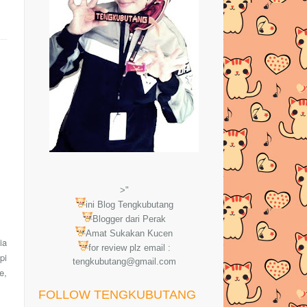
>"
ini Blog Tengkubutang
Blogger dari Perak
Amat Sukakan Kucen
ia
for review plz email :
pi
tengkubutang@gmail.com
e,
FOLLOW TENGKUBUTANG