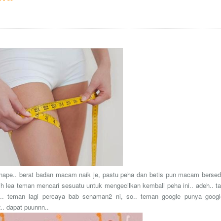
a nape.. berat badan macam naik je, pastu peha dan betis pun macam bersed
gih lea teman mencari sesuatu untuk mengecilkan kembali peha ini.. adeh.. ta
. teman lagi percaya bab senaman2 ni, so.. teman google punya googl
.. dapat puunnn..