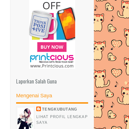
| TEPUNG MAGIK
ZAZA IMAN - THANK YOU, I LOVE
U
TERIMA KASIH SUPERMAN
4 Cara Miliki Pinggang Ramping
DOA PERGANTUNGAN KEPADA
ALLAH | TAWAKAL
6 Cara Elak 'Moody' Di Pagi Hari!
NOTA DARI ARWAH SYUHADA
Laporkan Salah Guna
BAHARUDIN | BERHARGANYA
SE...
Mengenai Saya
ZIKIR HARIAN DAN KELEBIHAN
ZIKIR
TENGKUBUTANG
LIHAT PROFIL LENGKAP
DOA UNTUK ANAK MENGHADAPI
SAYA
PEPERIKSAAN