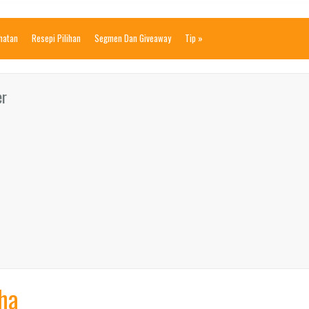
ihatan
Resepi Pilihan
Segmen Dan Giveaway
Tip
»
er
ha