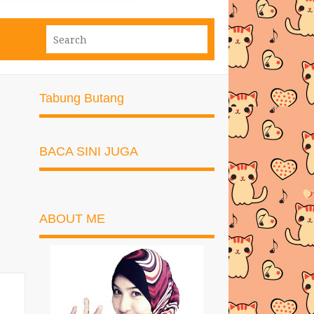
Tabung Butang
BACA SINI JUGA
ABOUT ME