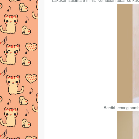
Lakukan selama 5 minit. Kemudian tukar ke kak
Berdiri tenang sam