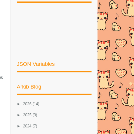
JSON Variables
uk
Arkib Blog
►
2026
(14)
►
2025
(3)
►
2024
(7)