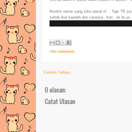
Munkin ramai yang tahu pasal ni .. Tapi TB just
sebab ikut kaedah dan caranya.. kan.. ok itu je.
|
No comments
Catatan Terbaru
0 ulasan:
Catat Ulasan