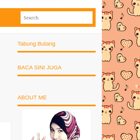
Tabung Butang
BACA SINI JUGA
ABOUT ME