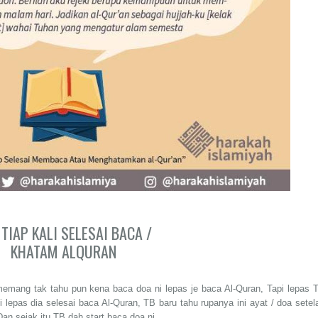
TIAP KALI SELESAI BACA /
KHATAM ALQURAN
mang tak tahu pun kena baca doa ni lepas je baca Al-Quran, Tapi lepas 
 lepas dia selesai baca Al-Quran, TB baru tahu rupanya ini ayat / doa setel
an sejak itu TB dah start baca doa ni ..