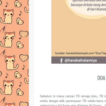
DOA 
Sebelum ni masa zaman TB remaja dulu, TB me
selalu dengar adik perempuan TB selalu baca ni
selesai baca Al-Quran atau Khatam Al-Quran.. D