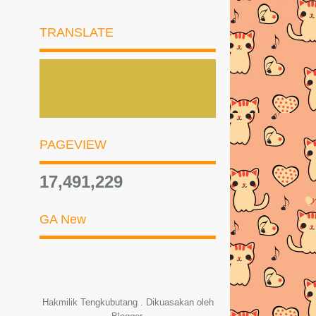
MUDAH DAN SEDAP!
RAWAT MASALAH TONA KULIT
TRANSLATE
TAK SEKATA / PIGMENTASI D...
20 Aneka Resepi Masakan Daging -
Sheila Rusly | K...
AYAM HARUM THAI
Lemang Periuk Kera
PAGEVIEW
DOA TIAP KALI SELESAI BACA /
KHATAM ALQURAN
17,491,229
Doa Khatam Al-Quran
GA New
KALKULATOR KEHAMILAN |
CHECK USIA KEHAMILAN DAN
B...
BUANG LEMAK DAN SELULIT
DENGAN ARYA BEAUTE
Hakmilik Tengkubutang . Dikuasakan oleh
ADVANCE...