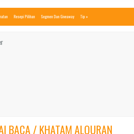
ihatan
Resepi Pilihan
Segmen Dan Giveaway
Tip
»
er
SAI BACA / KHATAM ALQURAN