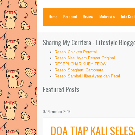
Home
Personal
Review
Motivasi
»
Info Kes
Sharing My Ceritera - Lifestyle Blogg
Resepi Chicken Perattal
Resepi Nasi Ayam Penyet Original
RESEPI CHAR KUEY TEOW!
Resepi Spaghetti Carbonara
Resepi Sambal Hijau Ayam dan Petai
Featured Posts
07 November 2019
DOA TIAP KALI SELE