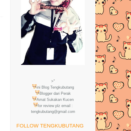
>"
ini Blog Tengkubutang
Blogger dari Perak
Amat Sukakan Kucen
for review plz email :
tengkubutang@gmail.com
FOLLOW TENGKUBUTANG