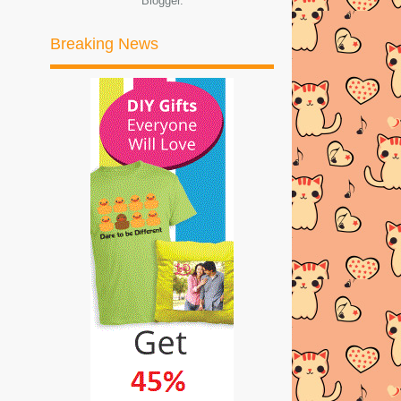
Blogger
.
KUSANGKAKAN BESAR..
Breaking News
RUPANYA... KECIKK.. HAHA
PERKEMBANGAN JANIN PADA
TRIMESTER KETIGA
PERKEMBANGAN JANIN PADA
TRIMESTER KEDUA
Kek Span Marble
►
Oktober
(50)
►
September
(6)
►
Ogos
(5)
►
Julai
(10)
►
Jun
(6)
►
Mei
(18)