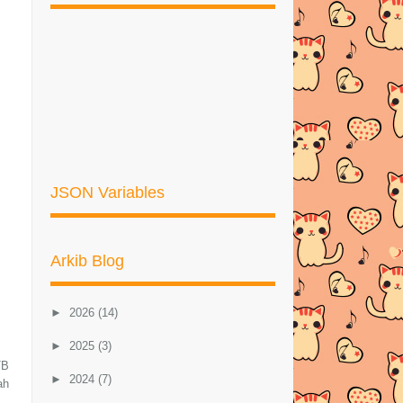
JSON Variables
Arkib Blog
►
2026
(14)
►
2025
(3)
TB
►
2024
(7)
ah