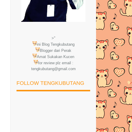
>"
ini Blog Tengkubutang
Blogger dari Perak
Amat Sukakan Kucen
for review plz email :
tengkubutang@gmail.com
FOLLOW TENGKUBUTANG