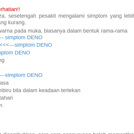
rhatian!!
za. sesetengah pesakit mengalami simptom yang lebi
ng kurang.
arna pada muka, biasanya dalam bentuk rama-rama
-- simptom DENO
<<<---simptom DENO
imptom DENO
ang
---simptom DENO
iasa
mbiru bila dalam keadaan tertekan
tahari
n