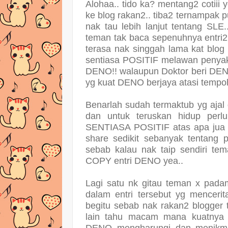
Alohaa.. tido ka? mentang2 cotiii 
ke blog rakan2.. tiba2 ternampak 
nak tau lebih lanjut tentang SL
teman tak baca sepenuhnya entri2 
terasa nak singgah lama kat blo
sentiasa POSITIF melawan penyak
DENO!! walaupun Doktor beri DENO
yg kuat DENO berjaya atasi tempoh 
Benarlah sudah termaktub yg ajal
dan untuk teruskan hidup pe
SENTIASA POSITIF atas apa jua pe
share sedikit sebanyak tentang
sebab kalau nak taip sendiri t
COPY entri DENO yea..
Lagi satu nk gitau teman x pada
dalam entri tersebut yg mencer
begitu sebab nak rakan2 blogge
lain tahu macam mana kuatnya
DENO mengharungi dan
menikma