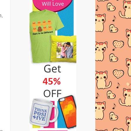
LEMBUT NIH...
Strawberi Oh Strawberi
h,
M'sia kalah pada Jerman, tersingkir
Piala Sudirman
Coklat lawan penyakit alzheimer
"Duo Big Giveaway!
POSITIVE THOUGHT!!
MOTIVASI UNTUK DIRI SENDIRI!
CAYO! CAYO!
WARNA MEMPENGARUHI MOOD
MOOD KELAUT.. LEMAU..
SENGAL..
WAHAI SPONSOR GA SEDARLAH
SEBELUM TERLEWAT..