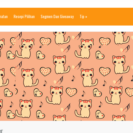
ihatan
Resepi Pilihan
Segmen Dan Giveaway
Tip
»
er