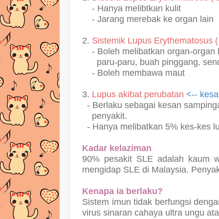
- Hanya melibtkan kulit
- Jarang merebak ke organ lain
2.
Sistemik Lupus Erythematosus (
- Boleh melibatkan organ-organ lai
paru-paru, buah pinggang,
send
- Boleh membawa maut
3.
Lupus akibat perubatan
<-- kesa
- Berlaku sebagai kesan samping
penyakit.
- Hanya melibatkan 5% kes-kes l
Kadar kelaziman
90% pesakit SLE adalah kaum wa
mengidap SLE di Malaysia. Penyakit
Kenapa ia berlaku?
Sistem imun tidak berfungsi denga
virus sinaran cahaya ultra ungu at