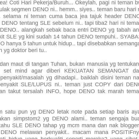
yea! Coti Hari Pekerja/Buruh... Okeylah, pagi ni teman 
pulak segmen DENO ni.. hemm.. siyes.. teman baru hari 
E.. selama ni teman cuma baca jea tajuk header DEN
DENO tentang SLE sebelum ni.. tapi tiba2 hari ni tem
g DENO.. alangkah sebak baca entri DENO yg tabah a
it SLE yg kini sudah 14 tahun DENO tempuhi.. SYAB
 hanya 5 tahun untuk hidup.. tapi disebabkan semang
yg doktor beri tu..
 dan maut di tangan Tuhan, bukan manusia yg tentukan
rlu set mind agar diberi KEKUATAN SEMANGAT da
nyakit/masalah yg dihadapi.. baiklah disini teman n
 penyakit SLE/LUPUS ni.. teman just COPY dari DE
eman takut tersalah INFO, hope DENO tak marah tem
m satu pun yg DENO letak note pada setiap baris ay
itakan simpstom2 yg DENO alami.. teman sengaja bu
r tahu SLE DENO tahap yg mcm mana dan nak blogge
 DENO melawan penyakit.. macam mana POSITIFn
ti hidup yang berkualiti
seperti mereka2 yang sihat.