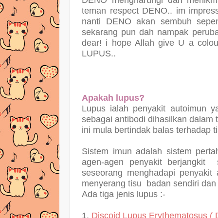
teman respect DENO.. im impress
nanti DENO akan sembuh sepen
sekarang pun dah nampak perub
dear! i hope Allah give U a colour
LUPUS..
Apakah lupus?
Lupus ialah penyakit autoimun y
sebagai antibodi dihasilkan dalam 
ini mula bertindak balas terhadap t
Sistem imun adalah sistem perta
agen-agen penyakit berjangkit s
seseorang menghadapi penyakit 
menyerang tisu badan sendiri dan 
Ada tiga jenis lupus :-
1.
Discoid Lupus Erythematosus ( 