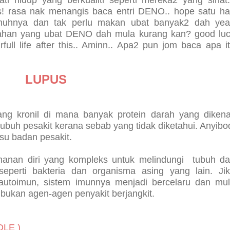
! rasa nak menangis baca entri DENO.. hope satu ha
uhnya dan tak perlu makan ubat banyak2 dah yea
ahan yang ubat DENO dah mula kurang kan? good lu
full life after this.. Aminn.. Apa2 pun jom baca apa i
LUPUS
ang kronil di mana banyak protein darah yang dikena
tubuh pesakit kerana sebab yang tidak diketahui. Anyibo
isu badan pesakit.
hanan diri yang kompleks untuk melindungi tubuh da
eperti bakteria dan organisma asing yang lain. Ji
autoimun, sistem imunnya menjadi bercelaru dan mu
bukan agen-agen penyakit berjangkit.
DLE )