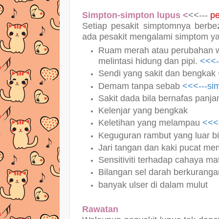
Simpton-simpton lupus <
<<---
pe
Setiap pesakit simptomnya berbe
ada pesakit mengalami simptom ya
Ruam merah atau perubahan w
melintasi hidung dan pipi.
<<<-
Sendi yang sakit dan bengkak
Demam tanpa sebab
<<<---s
Sakit dada bila bernafas panj
Kelenjar yang bengkak
Keletihan yang melampau
<<<
Keguguran rambut yang luar b
Jari tangan dan kaki pucat me
Sensitiviti terhadap cahaya ma
Bilangan sel darah berkuranga
banyak ulser di dalam mulut
Rawatan