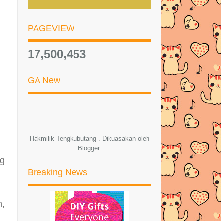
►
Julai
(46)
►
Jun
(38)
PAGEVIEW
▼
Mei
(50)
17,500,453
WORDLESS WEDNESDAY : MY
CATS -- BUTANG & OYEN
GA New
CUPCAKE SPECIAL DARI SIL N
BIL .. HEEEE.. SEDAP!
BIKERS KENTAL!! SAPE DAH
TENGOKK???
Hakmilik Tengkubutang . Dikuasakan oleh
Nicol gagal pertahan juara Terbuka
Blogger
.
British
ng
AMALAN MURAH REZEKI
Breaking News
Sifat Seseorang Menurut Bulan
Kelahirannya
n,
SUSAH KALAU PUNYA HATI