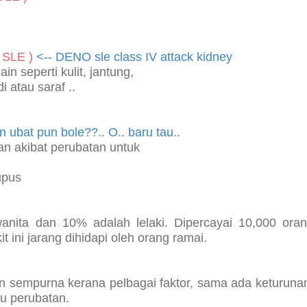
 SLE )
<-- DENO
sle class IV
attack kidney
n seperti kulit, jantung,
i atau saraf ..
n ubat pun bole??.. O.. baru tau..
an akibat perubatan untuk
upus
nita dan 10% adalah lelaki. Dipercayai 10,000 ora
 ini jarang dihidapi oleh orang ramai.
n sempurna kerana pelbagai faktor, sama ada keturuna
au perubatan.