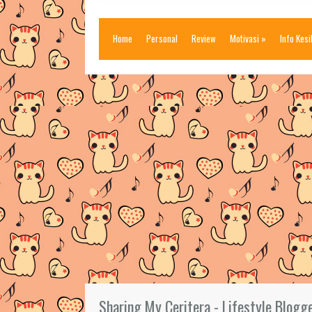
Home
Personal
Review
Motivasi
»
Info Kes
Sharing My Ceritera - Lifestyle Blogg