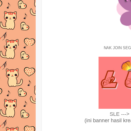
NAK JOIN SEG
SLE --->
(ini banner hasil kr