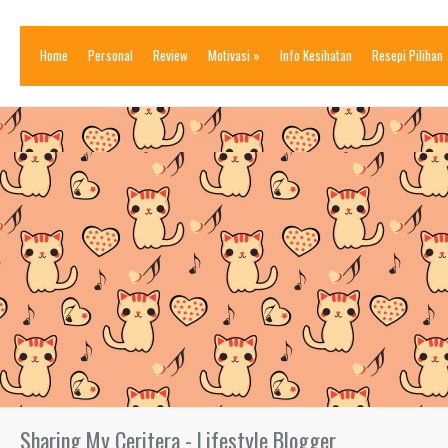
Home
Personal
Review
Motivasi
»
Info Kesihatan
Resepi Pilihan
Sharing My Ceritera - Lifestyle Blogger