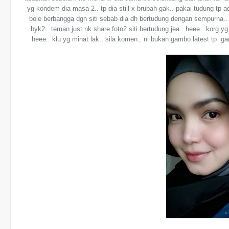
yg kondem dia masa 2.. tp dia still x brubah gak.. pakai tudung tp 
bole berbangga dgn siti sebab dia dh bertudung dengan sempurna.. xd
byk2.. teman just nk share foto2 siti bertudung jea.. heee.. korg yg
heee.. klu yg minat lak.. sila komen.. ni bukan gambo latest tp g