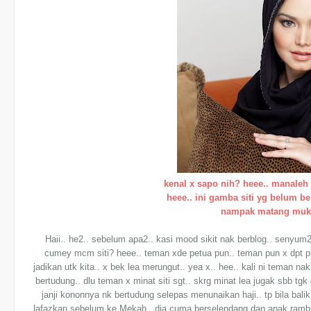
kenal x sapo nih? heee.. manaleh x
heee.. ini gamba siti yg belum b
nampak matang muka
Haii.. he2.. sebelum apa2.. kasi mood sikit nak berblog.. senyum2
cumey mcm siti? heee.. teman xde petua pun.. teman pun x dpt pip
jadikan utk kita.. x bek lea merungut.. yea x.. hee.. kali ni teman 
bertudung.. dlu teman x minat siti sgt.. skrg minat lea jugak sbb tgk
janji kononnya nk bertudung selepas menunaikan haji.. tp bila balik
lafazkan sebelum ke Mekah.. dia cuma berselendang dan anak rambu