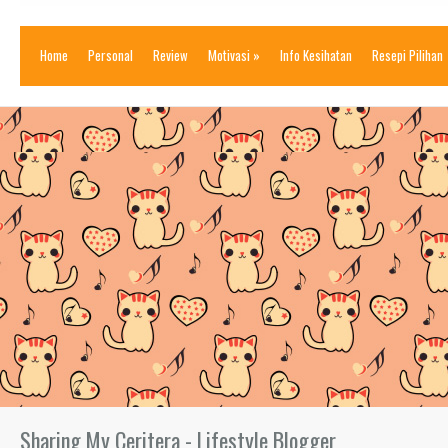
Home
Personal
Review
Motivasi
»
Info Kesihatan
Resepi Pilihan
Sharing My Ceritera - Lifestyle Blogger