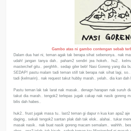
Gambo atas ni gambo contengan sebab ter
Dalam dua hari ni, teman agak tak berapa sihat sebenonya.. nak masak 
udah! jangan tanya dah.. paham2 sendiri jea hokeh.. hu2.. kelm
masterchef gitu.. perghhh.. sedap giler beb! Nasi Goreng yang dia
SEDAP! pastu malam tadi teman still tak berapa nak sihat lagi, s
tadi (kelmarin).. nak request takut hubby marah.. yelah.. dia kan dah
Pastu teman lak tak larat nak masak.. denagn harapan nak suruh dia
takut dia marah.. tengok2 terlepas jugak cakap nak nasik goren
bilis dah habes..
huk2.. frust jugak masa tu.. last2 teman gi dapur n kua kan apa2 aj
daging.. sekali tengok2 santan plak dah tak elok.. alahai.. tukar m
masak nasik.. nak buat nasik goreng macam semalam.. wahhh.. bestnye
abes.. apa2 jelah, tak kisah.. sebab teman tau Masterchef ni masak 