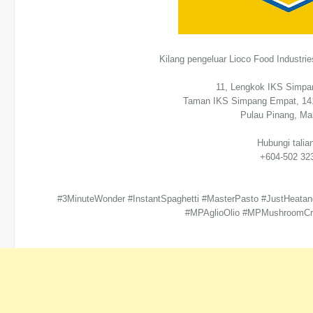
Kilang pengeluar Lioco Food Industr
11, Lengkok IKS Simp
Taman IKS Simpang Empat, 14
Pulau Pinang, Ma
Hubungi talia
+604-502 32
#3MinuteWonder #InstantSpaghetti #MasterPasto #JustHeatan
#MPAglioOlio #MPMushroomC