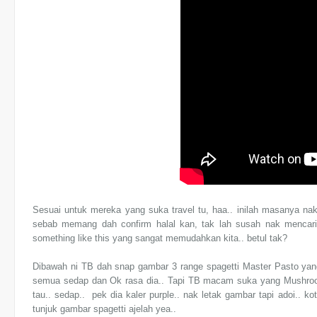
Sesuai untuk mereka yang suka travel tu, haa.. inilah masanya nak
sebab memang dah confirm halal kan, tak lah susah nak mencari
something like this yang sangat memudahkan kita.. betul tak?
Dibawah ni TB dah snap gambar 3 range spagetti Master Pasto yang 
semua sedap dan Ok rasa dia.. Tapi TB macam suka yang Mushroom
tau.. sedap.. pek dia kaler purple.. nak letak gambar tapi adoi.. ko
tunjuk gambar spagetti ajelah yea..