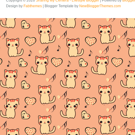
Copyright ©
2026
Sharing My Ceritera - Lifestyle Blogger
| Powered by
Blogge
Design by
Fabthemes
| Blogger Template by
NewBloggerThemes.com