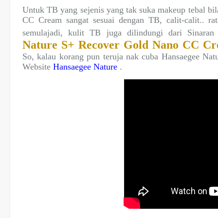
Untuk TB yang sejenis yang tak suka makeup tebal bil
CC Cream sangat sesuai dengan TB, calit-calit.. rat
semulajadi, kulit TB juga dilindungi dari Sinar
Nature S+ Recover Gold Nano CC C
So, kalau korang pun teruja nak cuba Hansaegee Nat
Website
Hansaegee Nature
.