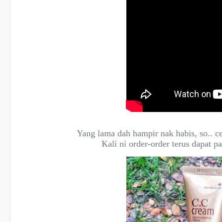
Yang lama dah hampir nak habis, so.. ce
Kali ni order-order terus dapat p