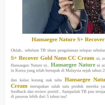
Hansaegee Nature S+ Recove
Oklah.. sebelum TB share pengalaman selepas sebu
S+ Recover Gold Nano CC Cream
ni, 
Hansaegee Nature
Hansaegee Nature ni..
ni ad
in Korea yang telah bertapak di Malaysia sejak tahun 2
Hansaegee Nat
dan kalau korang nak tahu
Cream
merupakan salah satu produk mereka y
feedback dan review positif.. Sampailah TB pun teruj
di pasaran lebih dari 5 tahun tau!