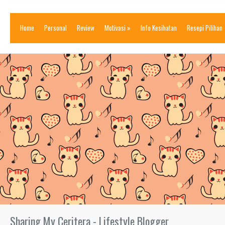
Home
Personal
Review
Motivasi
»
Info Kesihatan
Resepi Pilihan
Sharing My Ceritera - Lifestyle Blogger