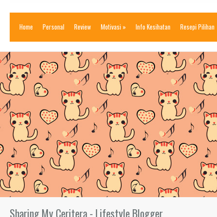
Home
Personal
Review
Motivasi
»
Info Kesihatan
Resepi Pilihan
Sharing My Ceritera - Lifestyle Blogger